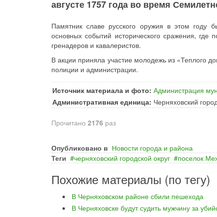
августе 1757 года во время Семилетне
Памятник славе русского оружия в этом году б
основных событий исторического сражения, где 
гренадеров и кавалеристов.
В акции приняла участие молодежь из «Теплого д
полиции и администрации.
Источник материала и фото:
Администрация мун
Административная единица:
Черняховский город
Прочитано
2176
раз
Опубликовано в
Новости города и района
Теги
черняховский городской округ
поселок Ме
Похожие материалы (по тегу)
В Черняховском районе сбили пешехода
В Черняховске будут судить мужчину за уби