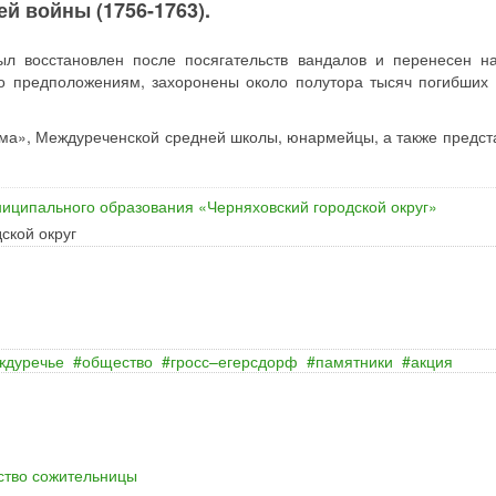
й войны (1756-1763).
ыл восстановлен после посягательств вандалов и перенесен н
по предположениям, захоронены около полутора тысяч погибших 
ома», Междуреченской средней школы, юнармейцы, а также предст
иципального образования «Черняховский городской округ»
ской округ
ждуречье
общество
гросс–егерсдорф
памятники
акция
йство сожительницы