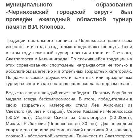
муниципального образования
«Черняховский городской округ» был
проведён ежегодный областной турнир
памяти В.И. Клопова.
Традиции настольного тенниса в Черняховске давно всем
известны, и из года в год только продолжают крепнуть. Так и
в этом году памятный турнир посетили гости из Светлого,
Светлогорска и Калининграда. По сложившейся традиции на
этих соревнованиях спортсмены награждаются не только в
абсолютном зачёте, но и в отдельных возрастных категориях.
Но даже в самых дружеских и памятных или праздничных
турнирах спортивная составляющая всегда на первом плане.
Ведь это спорт и каждый хочет победить. Поэтому борьба за
медали всегда бескомпромиссна. В итоге, победителями в
своих возрастных категориях стали Лев Анисимов из
Светлого (60 лет и старше), Сергей Камаев из Черняховска
(50-59 лет), Сергей Сычёв из Светлогорска (30-39лет),
Михаил Рыбакович (Черняховск до 30 лет). Два последних
спортсмена приняли участие в самой престижной и, конечно,
сложной - абсолютной категории. Теннисист из Светлогорска