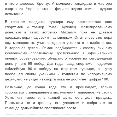
в итоге завоевал бронзу. А молодого кандидата в мастера
спорта из Черняховска в финале ждало самое трудное
испытание.
В главном поединке турнира ему противостоял наш
спортсмен и тренер Роман Куповец. Мотивированному
донельзя в таких встречах Михаилу пока не удаётся
одержать верх над своим наставником. Опыт вновь взял верх
над молодостью: учитель одолел ученика в четырёх сетах.
Интересная деталь: Роман подбирается к своему личному
юбилейному спортивному достижению: в официальных
личных соревнованиях областного уровня на сегодняшний
день у него 98 побед! Два года назад спортсмен, одержав
юбилейную 90-ю победу на открытом турнире, в шутку
пообещал своим ученикам и коллегам по «спортивному
цеху», что не уйдёт из спорта пока не достигнет цифры 100.
Возможно, до конца года это и произойдёт, только
торопиться с завершением выступлений, наверное, не стоит.
Хотя, как известно, в каждой шутке есть доля правды...
Пожелаем же и тренеру, его ученикам и собратьям по
команде дальнейшего спортивного роста.