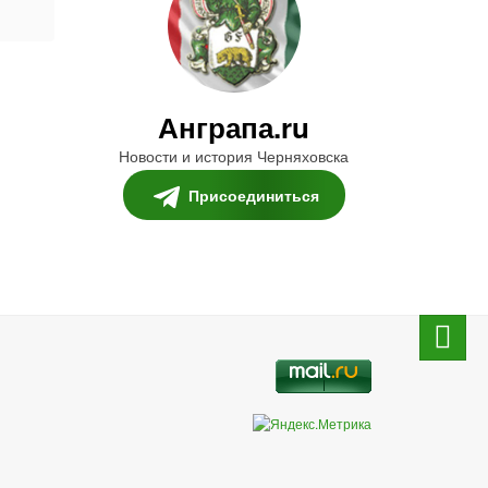
Анграпа.ru
Новости и история Черняховска
Присоединиться