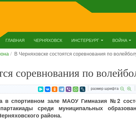
ГЛАВНАЯ
ЧЕРНЯХОВСК
ИНСТЕРБУРГ
ВОЙНА
йона
В Черняховске состоятся соревнования по волейбол
тся соревнования по волейбо
размер шрифта
да в спортивном зале МАОУ Гимназия №2 сост
Спартакиады среди муниципальных образова
Черняховского района.