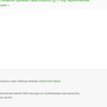
и назвали причины смертельного ДТП под Черняховском
ушек »
сообщать при помощи формы
обратной связи
.
звлечения какой-либо выгоды из публикуемых материалов,
ых целях.