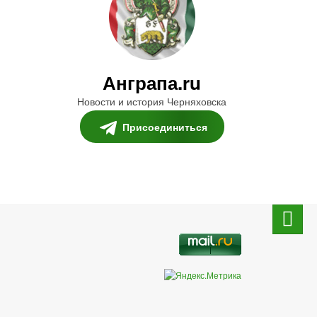
Анграпа.ru
Новости и история Черняховска
Присоединиться