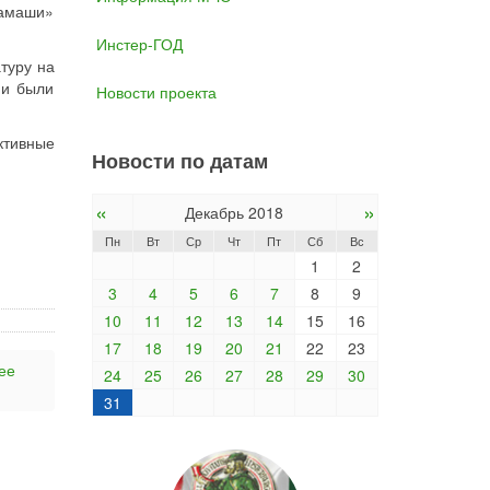
мамаши»
Инстер-ГОД
туру на
 и были
Новости проекта
ктивные
Новости по датам
«
»
Декабрь 2018
Пн
Вт
Ср
Чт
Пт
Сб
Вс
1
2
3
4
5
6
7
8
9
10
11
12
13
14
15
16
17
18
19
20
21
22
23
ее
24
25
26
27
28
29
30
31