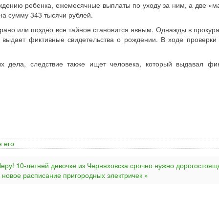
ждению ребенка, ежемесячные выплаты по уходу за ним, а две «
на сумму 343 тысячи рублей.
 рано или поздно все тайное становится явным. Однажды в прокура
 выдает фиктивные свидетельства о рождении. В ходе проверки
ых дела, следствие также ищет человека, который выдавал фи
я его
Леру! 10-летней девочке из Черняховска срочно нужно дорогостоящ
у новое расписание пригородных электричек »