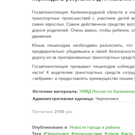
Госавтоинспекция Калининградской области в о
транспортных происшествий с участием детей во
самих взрослых. Самое действенное средство вос
дороге родителей. Очень важно, чтобы ребенок, о
движения.
Юным пешеходам необходимо разъяснить, что 
предварительно убедившись в своей безопасности
дорогу из-за припаркованных транспортных средст
Госавтоинспекция призывает пешеходов соблюда
части! К водителям транспортных средств сотр
«зебрами» и предоставлять преимущество пешим 
Источник материала:
УМВД России по Калинингр
Административная единица:
Черняховск
Прочитано
2180
раз
Опубликовано в
Новости города и района
Теги
Черняховск
происшествие
сбили
дети