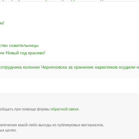
м!
йство сожительницы
ем Новый год красиво!
сотрудника колонии Черняховска за хранение наркотиков осудили н
сообщать при помощи формы
обратной связи
.
звлечения какой-либо выгоды из публикуемых материалов,
ых целях.