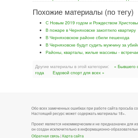
Похожие материалы (по тегу)
С Новым 2019 годом и Рождеством Христовы
В пожаре в Черняховске закоптило квартиру
В Черняховском районе сбили пешехода
В Черняховске будут судить мужчину за уби
Районы, кварталы, жилые массивы - встреча
Другие материалы в этой категории:
« Бывшего 
года
Ездовой спорт для всех »
Обо всех замеченных ошибках при работе сайта просьба 
Настоящий ресурс может содержать материалы 18+.
Проект является некоммерческим и не предназначен для и
он создан исключительно в информационно-образовательн
Обратная связь
|
Карта сайта