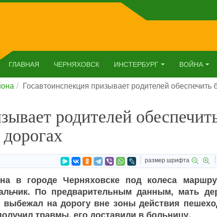
ГЛАВНАЯ
ЧЕРНЯХОВСК
ИНСТЕРБУРГ
ВОЙНА
йона
Госавтоинспекция призывает родителей обеспечить б
зывает родителей обеспечит
 дорогах
размер шрифта
на в городе Черняховске под колеса маршру
альчик. По предварительным данным, мать де
ь, выбежал на дорогу вне зоны действия пешехо
получил травмы, его доставили в больницу.