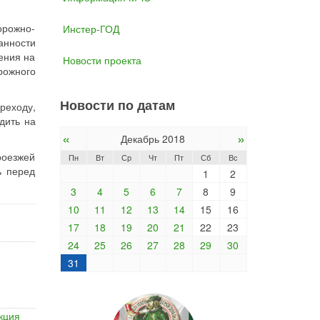
орожно-
Инстер-ГОД
анности
ения на
Новости проекта
рожного
Новости по датам
реходу,
дить на
«
»
Декабрь 2018
роезжей
Пн
Вт
Ср
Чт
Пт
Сб
Вс
ь перед
1
2
3
4
5
6
7
8
9
10
11
12
13
14
15
16
17
18
19
20
21
22
23
24
25
26
27
28
29
30
31
кция