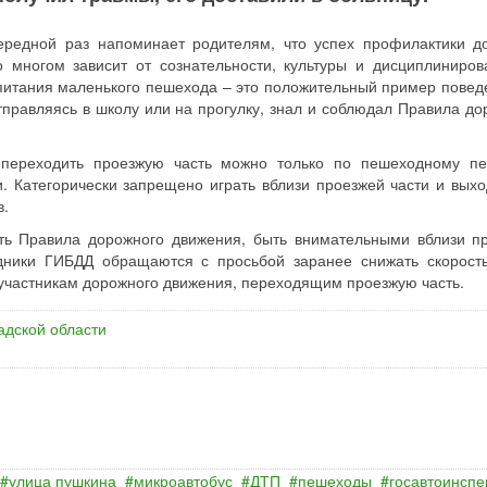
чередной раз напоминает родителям, что успех профилактики д
 многом зависит от сознательности, культуры и дисциплиниров
питания маленького пешехода – это положительный пример повед
тправляясь в школу или на прогулку, знал и соблюдал Правила до
переходить проезжую часть можно только по пешеходному пе
. Категорически запрещено играть вблизи проезжей части и выхо
в.
ть Правила дорожного движения, быть внимательными вблизи п
удники ГИБДД обращаются с просьбой заранее снижать скорост
участникам дорожного движения, переходящим проезжую часть.
адской области
улица пушкина
микроавтобус
ДТП
пешеходы
госавтоинспе