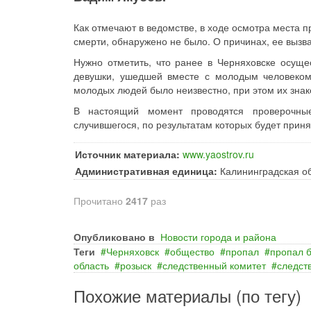
Как отмечают в ведомстве, в ходе осмотра места
смерти, обнаружено не было. О причинах, ее вызв
Нужно отметить, что ранее в Черняховске осуще
девушки, ушедшей вместе с молодым человеком
молодых людей было неизвестно, при этом их знак
В настоящий момент проводятся проверочные
случившегося, по результатам которых будет прин
Источник материала:
www.yaostrov.ru
Административная единица:
Калининградская о
Прочитано
2417
раз
Опубликовано в
Новости города и района
Теги
Черняховск
общество
пропал
пропал б
область
розыск
следственный комитет
следст
Похожие материалы (по тегу)