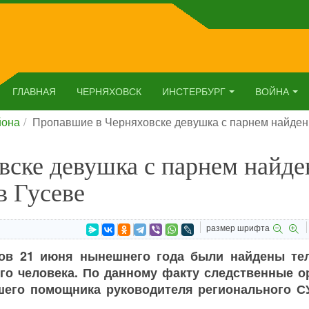
ГЛАВНАЯ
ЧЕРНЯХОВСК
ИНСТЕРБУРГ
ВОЙНА
йона
Пропавшие в Черняховске девушка с парнем найден
вске девушка с парнем найд
в Гусеве
размер шрифта
мов 21 июня нынешнего года были найдены тел
ого человека. По данному факту следственные о
ршего помощника руководителя регионального С