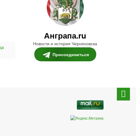
Анграпа.ru
Новости и история Черняховска
да
Присоединиться