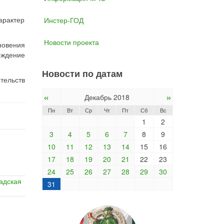
арактер
Инстер-ГОД
Новости проекта
новения
ождение
Новости по датам
тельств
«
»
Декабрь 2018
Пн
Вт
Ср
Чт
Пт
Сб
Вс
1
2
3
4
5
6
7
8
9
10
11
12
13
14
15
16
17
18
19
20
21
22
23
24
25
26
27
28
29
30
адская
31