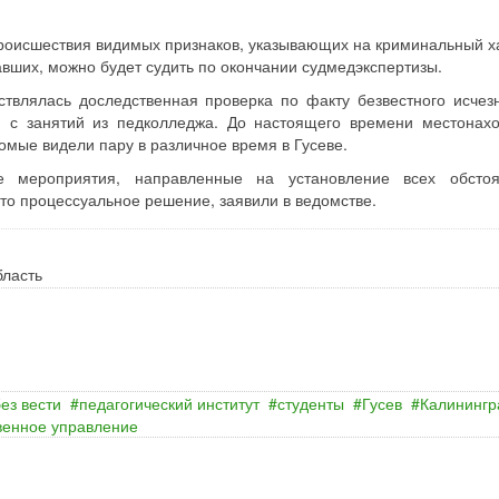
 происшествия видимых признаков, указывающих на криминальный х
авших, можно будет судить по окончании судмедэкспертизы.
ствлялась доследственная проверка по факту безвестного исчез
 с занятий из педколледжа. До настоящего времени местонах
омые видели пару в различное время в Гусеве.
 мероприятия, направленные на установление всех обстоя
ято процессуальное решение, заявили в ведомстве.
бласть
ез вести
педагогический институт
студенты
Гусев
Калинингр
венное управление