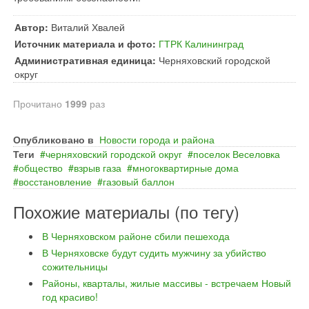
Автор:
Виталий Хвалей
Источник материала и фото:
ГТРК Калининград
Административная единица:
Черняховский городской
округ
Прочитано
1999
раз
Опубликовано в
Новости города и района
Теги
черняховский городской округ
поселок Веселовка
общество
взрыв газа
многоквартирные дома
восстановление
газовый баллон
Похожие материалы (по тегу)
В Черняховском районе сбили пешехода
В Черняховске будут судить мужчину за убийство
сожительницы
Районы, кварталы, жилые массивы - встречаем Новый
год красиво!