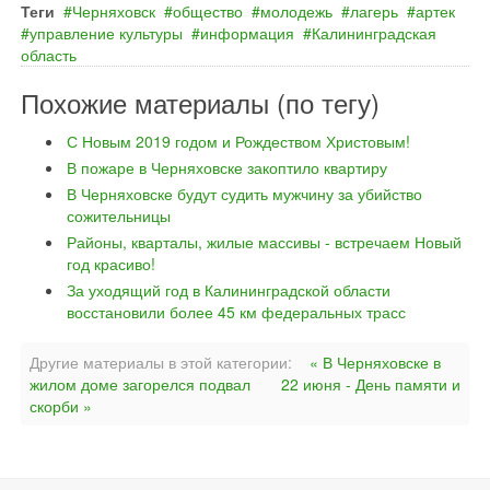
Теги
Черняховск
общество
молодежь
лагерь
артек
управление культуры
информация
Калининградская
область
Похожие материалы (по тегу)
С Новым 2019 годом и Рождеством Христовым!
В пожаре в Черняховске закоптило квартиру
В Черняховске будут судить мужчину за убийство
сожительницы
Районы, кварталы, жилые массивы - встречаем Новый
год красиво!
За уходящий год в Калининградской области
восстановили более 45 км федеральных трасс
Другие материалы в этой категории:
« В Черняховске в
жилом доме загорелся подвал
22 июня - День памяти и
скорби »