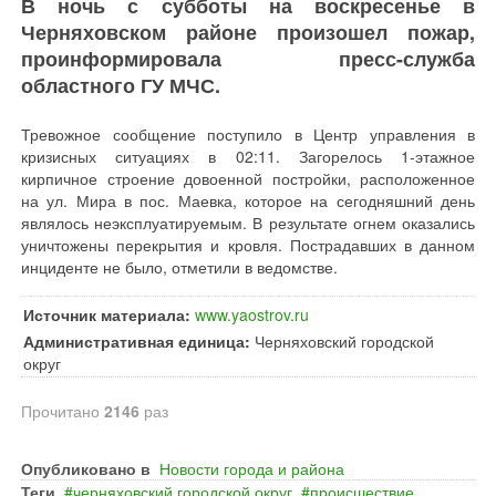
В ночь с субботы на воскресенье в
Черняховском районе произошел пожар,
проинформировала пресс-служба
областного ГУ МЧС.
Тревожное сообщение поступило в Центр управления в
кризисных ситуациях в 02:11. Загорелось 1-этажное
кирпичное строение довоенной постройки, расположенное
на ул. Мира в пос. Маевка, которое на сегодняшний день
являлось неэксплуатируемым. В результате огнем оказались
уничтожены перекрытия и кровля. Пострадавших в данном
инциденте не было, отметили в ведомстве.
Источник материала:
www.yaostrov.ru
Административная единица:
Черняховский городской
округ
Прочитано
2146
раз
Опубликовано в
Новости города и района
Теги
черняховский городской округ
происшествие