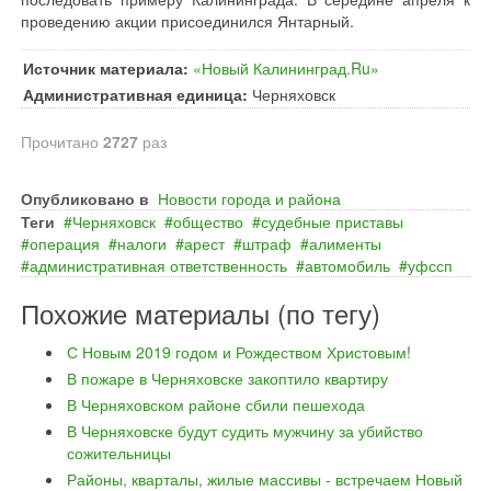
проведению акции присоединился Янтарный.
Источник материала:
«Новый Калининград.Ru»
Административная единица:
Черняховск
Прочитано
2727
раз
Опубликовано в
Новости города и района
Теги
Черняховск
общество
судебные приставы
операция
налоги
арест
штраф
алименты
административная ответственность
автомобиль
уфссп
Похожие материалы (по тегу)
С Новым 2019 годом и Рождеством Христовым!
В пожаре в Черняховске закоптило квартиру
В Черняховском районе сбили пешехода
В Черняховске будут судить мужчину за убийство
сожительницы
Районы, кварталы, жилые массивы - встречаем Новый