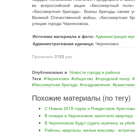
во всероссийской акции «Бессмертный полк»
«Бессмертная бригада». Воины бригады своим уч
Великой Отечественной войны. «Бессмертная б
улицам города Черняховска.
Источник материала и фото:
Администрация мун
Административная единица:
Черняховск
Прочитано
2153
раз
Опубликовано в
Новости города и района
Теги
Черняховск
общество
городской театр
бессмертная бригада
поздравления
ракетчики
Похожие материалы (по тегу)
С Новым 2019 годом и Рождеством Христовы
В пожаре в Черняховске закоптило квартиру
В Черняховске будут судить мужчину за уби
Районы, кварталы, жилые массивы - встреча