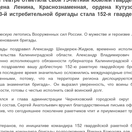
ена Ленина, Краснознаменная, ордена Кутузо
3-й истребительной бригады стала 152-я гварде
ческую летопись Вооруженных сил России. О мужестве и героизме 
менования бригады.
игады поздравил Александр Шендерюк-Жидков, временно испо
ельства Калининградской области. Александр Владимирович 
енно исполняющего обязанности губернатора Калининградской 
 поздравляю вашу доблестную 152-ю ракетную гвардейскую бр
 в последнее время значительно осложнились международные отн
ренными, потому, что на территории региона дислоцируютс
ша знаменитая бригада». Он выразил уверенность, что воины 
сти, готовы с честью исполнить свой воинский долг.
ился и глава администрации Черняховский городской округ
 состав, Сергей Анатольевич вручил благодарственные письма о
тив, что сегодняшнее поколение ракетчиков чтит и приумножает т
теранов, по инициативе командира 152 гвардейской ракетной 
стителя командира бригады подполковника Романа Кожухова для 