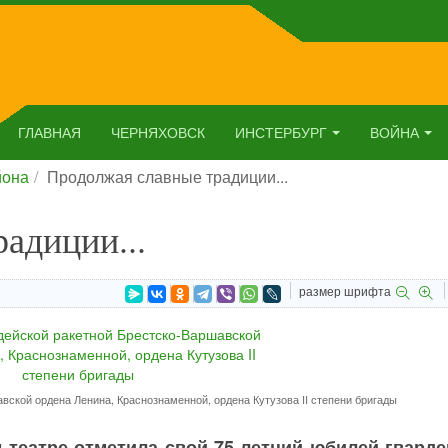
ГЛАВНАЯ
ЧЕРНЯХОВСК
ИНСТЕРБУРГ
ВОЙНА
йона
Продолжая славные традиции...
адиции...
размер шрифта
ской ордена Ленина, Краснознаменной, ордена Кутузова II степени бригады
 театре отметила свой 75-летний юбилей гварде