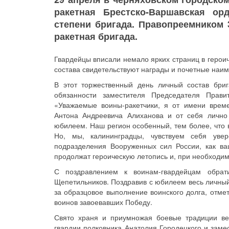
ракетная Брестско-Варшавская орд
степени бригада. Правопреемником 
ракетная бригада.
Гвардейцы вписали немало ярких страниц в герои
состава свидетельствуют награды и почетные наи
В этот торжественный день личный состав бр
обязанности заместителя Председателя Правит
«Уважаемые воины-ракетчики, я от имени врем
Антона Андреевича Алиханова и от себя лично
юбилеем. Наш регион особенный, тем более, что
Но, мы, калининградцы, чувствуем себя уве
подразделения Вооруженных сил России, как ва
продолжат героическую летопись и, при необходимо
С поздравлением к воинам-гвардейцам обрат
Щепетильников. Поздравив с юбилеем весь личный
за образцовое выполнение воинского долга, отме
воинов завоевавших Победу.
Свято храня и приумножая боевые традиции ве
гвардии полковника Анатолия Городецкого и заме