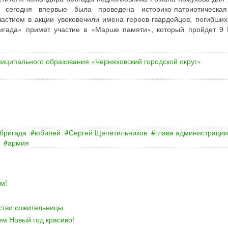
 сегодня впервые была проведена историко-патриотическа
астием в акции увековечили имена героев-гвардейцев, погибших
ригада» примет участие в «Марше памяти», который пройдет 9
иципального образования «Черняховский городской округ»
бригада
юбилей
Сергей Щепетильников
глава администрации
армия
м!
йство сожительницы
ем Новый год красиво!