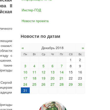
ва II
Инстер-ГОД
йская
Новости проекта
личного
Новости по датам
лняющим
сказал:
«
»
Декабрь 2018
области
Пн
Вт
Ср
Чт
Пт
Сб
Вс
игаду с
1
2
ошения.
я такие
3
4
5
6
7
8
9
бригады
10
11
12
13
14
15
16
17
18
19
20
21
22
23
 Сергей
24
25
26
27
28
29
30
фицерам
31
радиции
бригады
участия