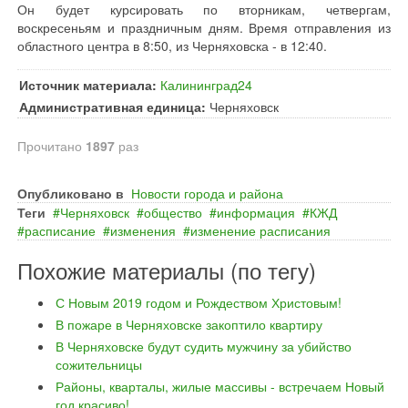
Он будет курсировать по вторникам, четвергам,
воскресеньям и праздничным дням. Время отправления из
областного центра в 8:50, из Черняховска - в 12:40.
Источник материала:
Калининград24
Административная единица:
Черняховск
Прочитано
1897
раз
Опубликовано в
Новости города и района
Теги
Черняховск
общество
информация
КЖД
расписание
изменения
изменение расписания
Похожие материалы (по тегу)
С Новым 2019 годом и Рождеством Христовым!
В пожаре в Черняховске закоптило квартиру
В Черняховске будут судить мужчину за убийство
сожительницы
Районы, кварталы, жилые массивы - встречаем Новый
год красиво!