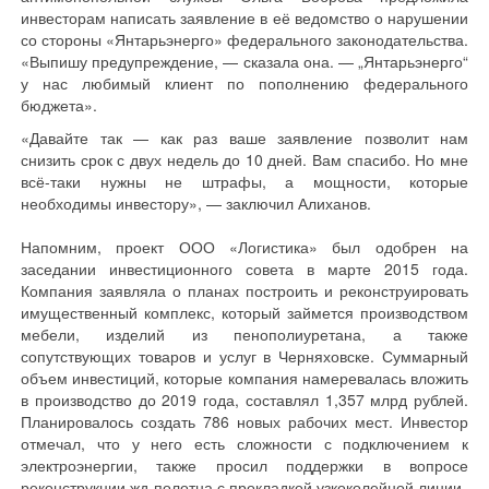
инвесторам написать заявление в её ведомство о нарушении
со стороны «Янтарьэнерго» федерального законодательства.
«Выпишу предупреждение, — сказала она. — „Янтарьэнерго“
у нас любимый клиент по пополнению федерального
бюджета».
«Давайте так — как раз ваше заявление позволит нам
снизить срок с двух недель до 10 дней. Вам спасибо. Но мне
всё-таки нужны не штрафы, а мощности, которые
необходимы инвестору», — заключил Алиханов.
Напомним, проект ООО «Логистика» был одобрен на
заседании инвестиционного совета в марте 2015 года.
Компания заявляла о планах построить и реконструировать
имущественный комплекс, который займется производством
мебели, изделий из пенополиуретана, а также
сопутствующих товаров и услуг в Черняховске. Суммарный
объем инвестиций, которые компания намеревалась вложить
в производство до 2019 года, составлял 1,357 млрд рублей.
Планировалось создать 786 новых рабочих мест. Инвестор
отмечал, что у него есть сложности с подключением к
электроэнергии, также просил поддержки в вопросе
реконструкции жд-полотна с прокладкой узкоколейной линии.