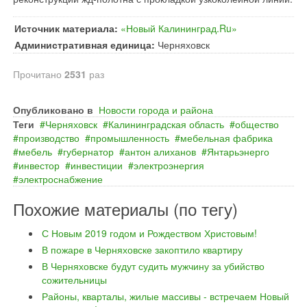
Источник материала:
«Новый Калининград.Ru»
Административная единица:
Черняховск
Прочитано
2531
раз
Опубликовано в
Новости города и района
Теги
Черняховск
Калининградская область
общество
производство
промышленность
мебельная фабрика
мебель
губернатор
антон алиханов
Янтарьэнерго
инвестор
инвестиции
электроэнергия
электроснабжение
Похожие материалы (по тегу)
С Новым 2019 годом и Рождеством Христовым!
В пожаре в Черняховске закоптило квартиру
В Черняховске будут судить мужчину за убийство
сожительницы
Районы, кварталы, жилые массивы - встречаем Новый