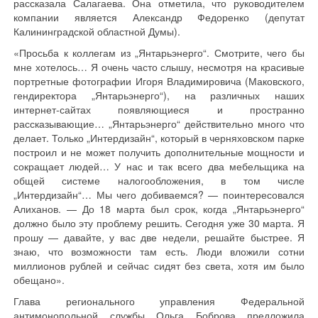
рассказала Салагаева. Она отметила, что руководителем
компании является Александр Федоренко (депутат
Калининградской областной Думы).
«Просьба к коллегам из „Янтарьэнерго“. Смотрите, чего бы
мне хотелось… Я очень часто слышу, несмотря на красивые
портретные фотографии Игоря Владимировича (Маковского,
гендиректора „Янтарьэнерго“), на различных наших
интернет-сайтах появляющиеся и пространно
рассказывающие… „Янтарьэнерго“ действительно много что
делает. Только „Интердизайн“, который в черняховском парке
построил и не может получить дополнительные мощности и
сокращает людей… У нас и так всего два мебельщика на
общей системе налогообложения, в том числе
„Интердизайн“… Мы чего добиваемся? — поинтересовался
Алиханов. — До 18 марта был срок, когда „Янтарьэнерго“
должно было эту проблему решить. Сегодня уже 30 марта. Я
прошу — давайте, у вас две недели, решайте быстрее. Я
знаю, что возможности там есть. Люди вложили сотни
миллионов рублей и сейчас сидят без света, хотя им было
обещано».
Глава регионального управления Федеральной
антимонопольной службы Ольга Боброва предложила