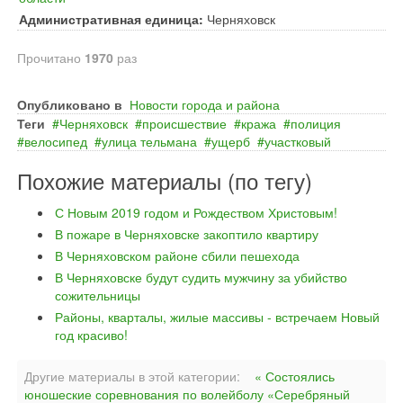
Административная единица:
Черняховск
Прочитано
1970
раз
Опубликовано в
Новости города и района
Теги
Черняховск
происшествие
кража
полиция
велосипед
улица тельмана
ущерб
участковый
Похожие материалы (по тегу)
С Новым 2019 годом и Рождеством Христовым!
В пожаре в Черняховске закоптило квартиру
В Черняховском районе сбили пешехода
В Черняховске будут судить мужчину за убийство
сожительницы
Районы, кварталы, жилые массивы - встречаем Новый
год красиво!
Другие материалы в этой категории:
« Состоялись
юношеские соревнования по волейболу «Серебряный