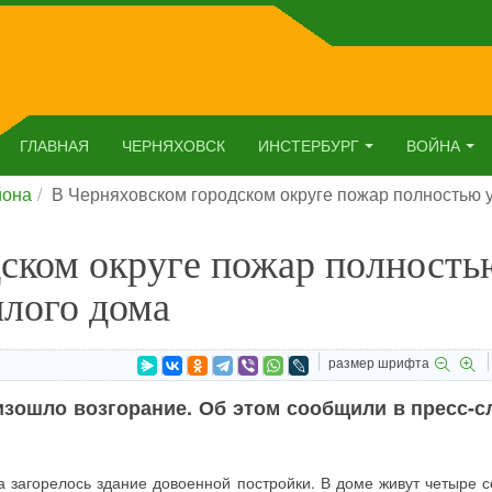
ГЛАВНАЯ
ЧЕРНЯХОВСК
ИНСТЕРБУРГ
ВОЙНА
йона
В Черняховском городском округе пожар полностью 
дском округе пожар полность
лого дома
размер шрифта
оизошло возгорание. Об этом сообщили в пресс-
а загорелось здание довоенной постройки. В доме живут четыре с