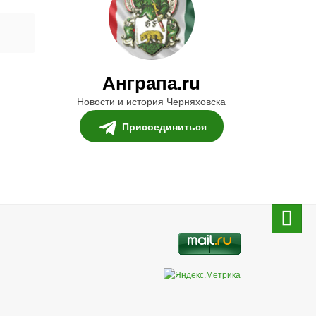
Анграпа.ru
Новости и история Черняховска
Присоединиться