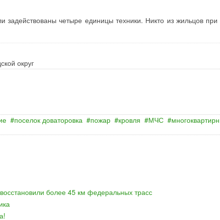
и задействованы четыре единицы техники. Никто из жильцов при
ской округ
ие
поселок доваторовка
пожар
кровля
МЧС
многоквартир
 восстановили более 45 км федеральных трасс
ика
а!