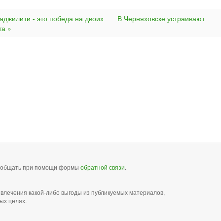
аджилити - это победа на двоих
В Черняховске устраивают
та »
сообщать при помощи формы
обратной связи
.
звлечения какой-либо выгоды из публикуемых материалов,
ых целях.