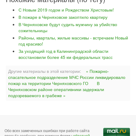
С Новым 2019 годом и Рождеством Христовым!
В пожаре в Черняховске закоптило квартиру
В Черняховске будут судить мужчину за убийство
сожительницы
Районы, кварталы, жилые массивы - встречаем Новый
год красиво!
За уходящий год в Калининградской области
восстановили более 45 км федеральных трасс
Другие материалы в этой категории:
« Пожарно-
спасательное подразделение МЧС России ликвидировало
пожар на территории Черняховского ГО
В
Черняховском районе оперативники задержали
подозреваемого в грабеже »
Обо всех замеченных ошибках при работе сайта
просьба сообщать при помощи формы
обратной