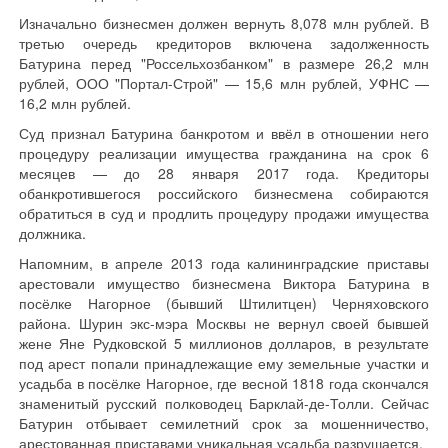
Изначально бизнесмен должен вернуть 8,078 млн рублей. В
третью очередь кредиторов включена задолженность
Батурина перед "Россельхозбанком" в размере 26,2 млн
рублей, ООО "Портал-Строй" — 15,6 млн рублей, УФНС —
16,2 млн рублей.
Суд признал Батурина банкротом и ввёл в отношении него
процедуру реализации имущества гражданина на срок 6
месяцев — до 28 января 2017 года. Кредиторы
обанкротившегося российского бизнесмена собираются
обратиться в суд и продлить процедуру продажи имущества
должника.
Напомним, в апреле 2013 года калининградские приставы
арестовали имущество бизнесмена Виктора Батурина в
посёлке Нагорное (бывший Штилитцен) Черняховского
района. Шурин экс-мэра Москвы не вернул своей бывшей
жене Яне Рудковской 5 миллионов долларов, в результате
под арест попали принадлежащие ему земельные участки и
усадьба в посёлке Нагорное, где весной 1818 года скончался
знаменитый русский полководец Барклай-де-Толли. Сейчас
Батурин отбывает семилетний срок за мошенничество,
арестованная приставами уникальная усадьба разрушается.