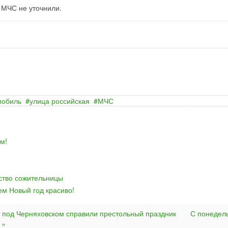
 МЧС не уточнили.
мобиль
улица российская
МЧС
м!
йство сожительницы
ем Новый год красиво!
е под Черняховском справили престольный праздник
С понедел
 »