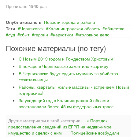
Прочитано
1940
раз
Опубликовано в
Новости города и района
Теги
Черняховск
Калининградская область
общество
суд
сбыт
героин
наркотики
уголовное дело
Похожие материалы (по тегу)
С Новым 2019 годом и Рождеством Христовым!
В пожаре в Черняховске закоптило квартиру
В Черняховске будут судить мужчину за убийство
сожительницы
Районы, кварталы, жилые массивы - встречаем Новый
год красиво!
За уходящий год в Калининградской области
восстановили более 45 км федеральных трасс
Другие материалы в этой категории:
« Порядок
предоставления сведений из ЕГРП на недвижимое
имущество и сделок с ним
Полицейские возбудили