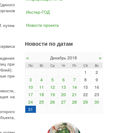
Единого
органов
Инстер-ГОД
Новости проекта
П путем
Новости по датам
сервиса
«
»
Декабрь 2018
ведения
лиц при
Пн
Вт
Ср
Чт
Пт
Сб
Вс
блей);
1
2
мые при
3
4
5
6
7
8
9
10
11
12
13
14
15
16
имости,
17
18
19
20
21
22
23
ация на
24
25
26
27
28
29
30
31
оторого
бъекта,
х путем