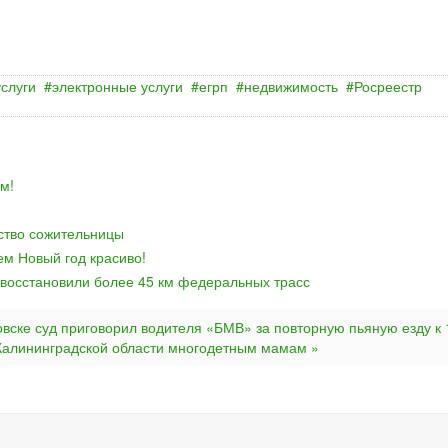
слуги
электронные услуги
егрп
недвижимость
Росреестр
м!
йство сожительницы
ем Новый год красиво!
 восстановили более 45 км федеральных трасс
овске суд приговорил водителя «БМВ» за повторную пьяную езду к 
Калининградской области многодетным мамам »