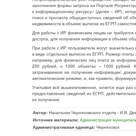
заполнения формы запроса на Портале Росреестра
к информационному ресурсу» (далее – ИР), кото
поиск и просмотр общедоступных сведений об объ
недвижимости в объеме выписки из ЕГРП самостоят
Для работы с ИР физическим лицам не требуется 
доступа, для получения информации в объеме обще
При работе с ИР пользователи могут значительно
в виде отдельных выписок из ЕГРП. Размер платы
например, для физических лиц плата за информа
250 рублей, о 1000 объектах – 1000 рублей. 
затрачиваемое на получение информации: докум
автоматическом режиме, и, как правило, формирует
Учитывая всё вышеизложенное, хочется еще раз сд
предоставление сведений из ЕГРП, действительн
их получения.
Автор:
Начальник Черняховского отдела - И.В. Д
Источник материала:
Администрация муниципаль
Административная единица:
Черняховск