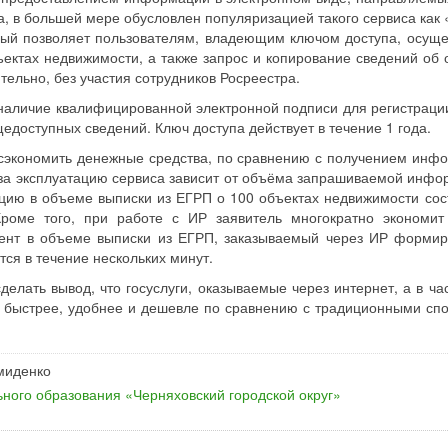
, в большей мере обусловлен популяризацией такого сервиса как 
рый позволяет пользователям, владеющим ключом доступа, осуще
ектах недвижимости, а также запрос и копирование сведений об 
ельно, без участия сотрудников Росреестра.
наличие квалифицированной электронной подписи для регистраци
доступных сведений. Ключ доступа действует в течение 1 года.
 сэкономить денежные средства, по сравнению с получением инф
 за эксплуатацию сервиса зависит от объёма запрашиваемой инфо
цию в объеме выписки из ЕГРП о 100 объектах недвижимости сос
Кроме того, при работе с ИР заявитель многократно экономит
ент в объеме выписки из ЕГРП, заказываемый через ИР формир
ся в течение нескольких минут.
елать вывод, что госуслуги, оказываемые через интернет, а в час
о быстрее, удобнее и дешевле по сравнению с традиционными сп
емиденко
ного образования «Черняховский городской округ»