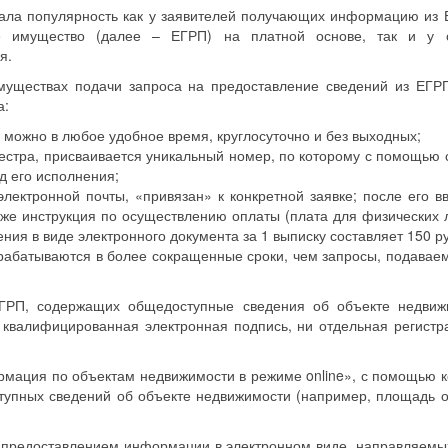
ала популярность как у заявителей получающих информацию из 
ое имущество (далее – ЕГРП) на платной основе, так и у 
я.
муществах подачи запроса на предоставление сведений из ЕГР
а:
 можно в любое удобное время, круглосуточно и без выходных;
еестра, присваивается уникальный номер, по которому с помощью 
д его исполнения;
лектронной почты, «привязан» к конкретной заявке; после его в
кже инструкция по осуществлению оплаты (плата для физических 
я в виде электронного документа за 1 выписку составляет 150 ру
брабатываются в более сокращенные сроки, чем запросы, подавае
 ЕГРП, содержащих общедоступные сведения об объекте недвиж
 квалифицированная электронная подпись, ни отдельная регистр
рмация по объектам недвижимости в режиме online», с помощью к
тупных сведений об объекте недвижимости (например, площадь о
 предоставлением информации в электронном виде, направляемы