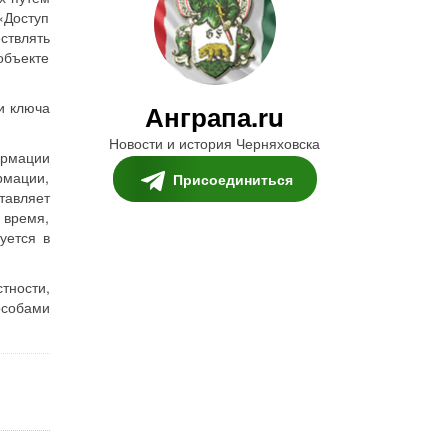
«Доступ
ствлять
объекте
и ключа
Анграпа.ru
Новости и история Черняховска
ормации
рмации,
Присоединиться
тавляет
 время,
уется в
тности,
особами