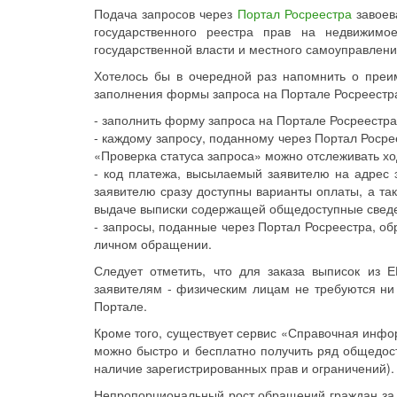
Подача запросов через
Портал Росреестра
завоев
государственного реестра прав на недвижим
государственной власти и местного самоуправлени
Хотелось бы в очередной раз напомнить о преи
заполнения формы запроса на Портале Росреестр
- заполнить форму запроса на Портале Росреестра
- каждому запросу, поданному через Портал Роср
«Проверка статуса запроса» можно отслеживать хо
- код платежа, высылаемый заявителю на адрес э
заявителю сразу доступны варианты оплаты, а та
выдаче выписки содержащей общедоступные сведени
- запросы, поданные через Портал Росреестра, о
личном обращении.
Следует отметить, что для заказа выписок из
заявителям - физическим лицам не требуются ни
Портале.
Кроме того, существует сервис «Справочная инфо
можно быстро и бесплатно получить ряд общедос
наличие зарегистрированных прав и ограничений).
Непропорциональный рост обращений граждан за