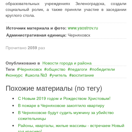
образовательных учреждениях Зеленоградска, создали
социальный ролик, а также приняли участие в заседании
круглого стола.
Источник материала и фото:
www.yaostrov.ru
Административная единица:
Черняховск
Прочитано
2059
раз
Опубликовано в
Новости города и района
Теги
Черняховск
общество
педагоги
победители
конкурс
школа №3
учитель
воспитание
Похожие материалы (по тегу)
С Новым 2019 годом и Рождеством Христовым!
В пожаре в Черняховске закоптило квартиру
В Черняховске будут судить мужчину за убийство
сожительницы
Районы, кварталы, жилые массивы - встречаем Новый
год красиво!