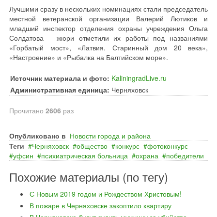
Лучшими сразу в нескольких номинациях стали председатель
местной ветеранской организации Валерий Лютиков и
младший инспектор отделения охраны учреждения Ольга
Солдатова – жюри отметили их работы под названиями
«Горбатый мост», «Латвия. Старинный дом 20 века»,
«Настроение» и «Рыбалка на Балтийском море».
Источник материала и фото:
KaliningradLive.ru
Административная единица:
Черняховск
Прочитано
2606
раз
Опубликовано в
Новости города и района
Теги
Черняховск
общество
конкурс
фотоконкурс
уфсин
психиатрическая больница
охрана
победители
Похожие материалы (по тегу)
С Новым 2019 годом и Рождеством Христовым!
В пожаре в Черняховске закоптило квартиру