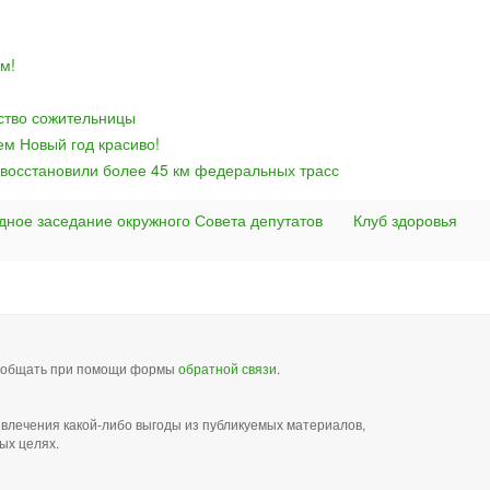
м!
йство сожительницы
ем Новый год красиво!
 восстановили более 45 км федеральных трасс
дное заседание окружного Совета депутатов
Клуб здоровья
сообщать при помощи формы
обратной связи
.
звлечения какой-либо выгоды из публикуемых материалов,
ых целях.