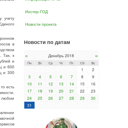
Инстер-ГОД
у учету
диного
Новости проекта
тронном
Новости по датам
росов в
едством
«
»
 Так, к
Декабрь 2018
ублей и
Пн
Вт
Ср
Чт
Пт
Сб
Вс
ц и 600
1
2
ц и 300
3
4
5
6
7
8
9
10
11
12
13
14
15
16
то есть
17
18
19
20
21
22
23
имости.
в любом
24
25
26
27
28
29
30
31
авлении
авочной
ервисов