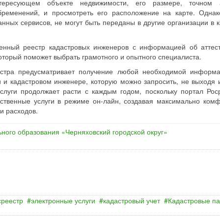
ресующем объекте недвижимости, его размере, точном а
бременений, и просмотреть его расположение на карте. Однак
нных сервисов, не могут быть переданы в другие организации в к
венный реестр кадастровых инженеров с информацией об аттес
оторый поможет выбрать грамотного и опытного специалиста.
еестра предусматривает получение любой необходимой информ
и кадастровом инженере, которую можно запросить, не выходя 
слуги продолжает расти с каждым годом, поскольку портал Рос
рственные услуги в режиме он-лайн, создавая максимально ком
и расходов.
ного образования «Черняховский городской округ»
среестр
электронные услуги
кадастровый учет
Кадастровые па