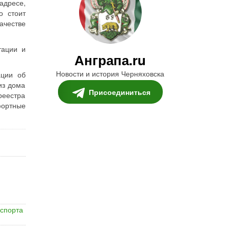
дресе,
о стоит
ачестве
тации и
Анграпа.ru
Новости и история Черняховска
ации об
из дома
Присоединиться
реестра
фортные
спорта