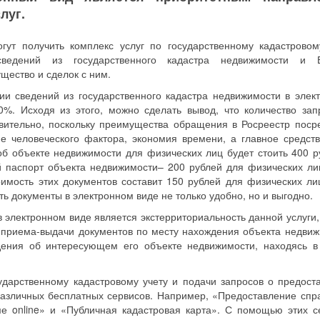
луг.
ут получить комплекс услуг по государственному кадастровом
ведений из государственного кадастра недвижимости и Е
щество и сделок с ним.
ии сведений из государственного кадастра недвижимости в элек
%. Исходя из этого, можно сделать вывод, что количество зап
ивительно, поскольку преимущества обращения в Росреестр поср
 человеческого фактора, экономия времени, а главное средств.
б объекте недвижимости для физических лиц будет стоить 400 р
й паспорт объекта недвижимости– 200 рублей для физических ли
имость этих документов составит 150 рублей для физических ли
ь документы в электронном виде не только удобно, но и выгодно.
 электронном виде является экстерриториальность данной услуги, 
 приема-выдачи документов по месту нахождения объекта недвиж
едения об интересующем его объекте недвижимости, находясь 
ударственному кадастровому учету и подачи запросов о предост
различных бесплатных сервисов. Например, «Предоставление спр
 online» и «Публичная кадастровая карта». С помощью этих с