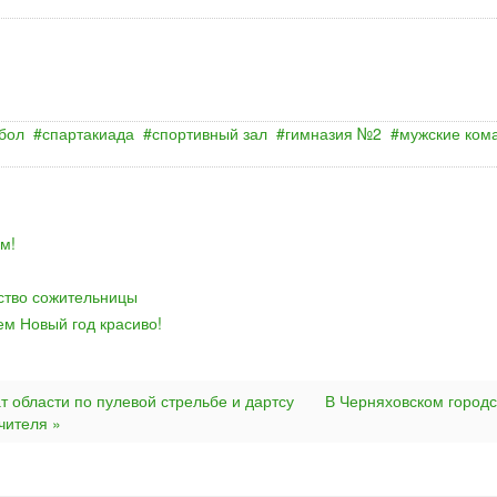
бол
спартакиада
спортивный зал
гимназия №2
мужские ком
м!
йство сожительницы
ем Новый год красиво!
т области по пулевой стрельбе и дартсу
В Черняховском город
чителя »