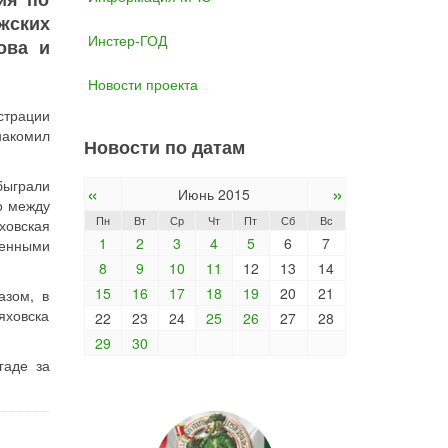
жских
Инстер-ГОД
ова и
Новости проекта
страции
накомил
Новости по датам
быграли
«
»
Июнь 2015
о между
Пн
Вт
Ср
Чт
Пт
Сб
Вс
ховская
1
2
3
4
5
6
7
ленными
8
9
10
11
12
13
14
15
16
17
18
19
20
21
азом, в
яховска
22
23
24
25
26
27
28
29
30
гаде за