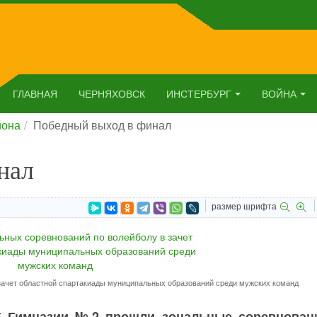
ГЛАВНАЯ
ЧЕРНЯХОВСК
ИНСТЕРБУРГ
ВОЙНА
йона
Победный выход в финал
нал
размер шрифта
зачет областной спартакиады муниципальных образований среди мужских команд
У Гимназии №2 прошли зональные соревнован