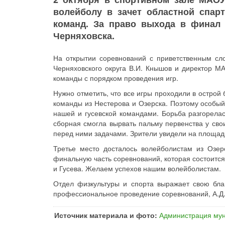
волейболу в зачет областной спар
команд. За право выхода в финал 
Черняховска.
На открытии соревнований с приветственным сл
Черняховского округа В.И. Кнышов и директор М
команды с порядком проведения игр.
Нужно отметить, что все игры проходили в острой
команды из Нестерова и Озерска. Поэтому особый
нашей и гусевской командами. Борьба разгорелас
сборная смогла вырвать пальму первенства у сво
перед ними задачами. Зрители увидели на площад
Третье место досталось волейболистам из Озер
финальную часть соревнований, которая состоится
и Гусева. Желаем успехов нашим волейболистам.
Отдел физкультуры и спорта выражает свою благ
профессиональное проведение соревнований, А.Д.
Источник материала и фото:
Администрация мун