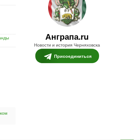
Анграпа.ru
анды
Новости и история Черняховска
Присоединиться
ском