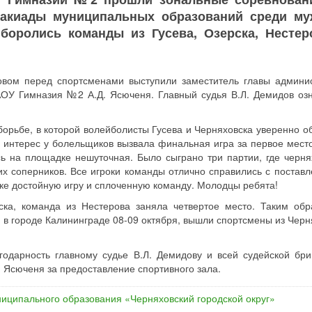
такиады муниципальных образований среди му
боролись команды из Гусева, Озерска, Нестер
овом перед спортсменами выступили заместитель главы админи
АОУ Гимназия №2 А.Д. Ясюченя. Главный судья В.Л. Демидов оз
 борьбе, в которой волейболисты Гусева и Черняховска уверенно о
 интерес у болельщиков вызвала финальная игра за первое мест
ь на площадке нешуточная. Было сыграно три партии, где черня
их соперников. Все игроки команды отлично справились с постав
ке достойную игру и сплоченную команду. Молодцы ребята!
ска, команда из Нестерова заняла четвертое место. Таким обр
 в городе Калининграде 08-09 октября, вышли спортсмены из Черн
одарность главному судье В.Л. Демидову и всей судейской бри
 Ясюченя за предоставление спортивного зала.
иципального образования «Черняховский городской округ»