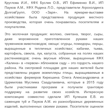
Круглова И.И., КФХ Буслик О.В., ИП Ефименко В.И., ИП
Пауков А.М., КФХ Родина Л.О., представители Агрохолдинга
ДолговГрупп, ООО «Заря». На ярмарке-выставке
хозяйствами была представлена продукция местного
производства, которая очень понравилась посетителям и
покупателям.
Это молочная продукция: молоко, сметана, творог, сыры,
даже мороженное приготовленное руками наших
тружеников-животноводов; овощи: огурцы, помидоры, перцы,
выращенные в тепличных хозяйствах; кабачки, тыква,
картофель, свекла, лук, капуста, собранные на полях наших
растениеводов; очень вкусные яблоки, выращенные КФХ
«Калина» в «первом» яблоневом саду – это гордость нашего
района. На смотровой площадке для наших жителей были
представлены редкие экземпляры птицы, выращиваемые в
хозяйствах фермеров Кирюшина Олега Александровича и
Цурмилова Муслима Саадулаевича, которые в 2015 году
были участниками программ и получили грантовую
поддержку на развитие своих хозяйств. Интересную
композицию совместно сделали ИП Кулешов Е.В. из
саженцев туй и Пауков А.М. из разнообразных деревянных
изделий, выполненных своими руками. Посетители оценили