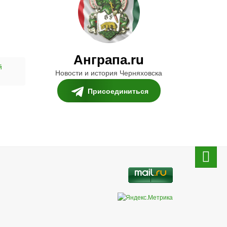
Анграпа.ru
й
Новости и история Черняховска
Присоединиться