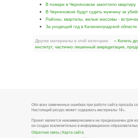
В пожаре в Черняховске закоптило квартиру
В Черняховске будут судить мужчину за уби
Районы, кварталы, жилые массивы - встреча
За уходящий год в Калининградской области
Другие материалы в этой категории:
« Копить д
институт, частично лишенный аккредитации, прод
Обо всех замеченных ошибках при работе сайта просьба 
Настоящий ресурс может содержать материалы 18+.
Проект является некоммерческим и не предназначен для и
он создан исключительно в информационно-образовательн
Обратная связь
|
Карта сайта