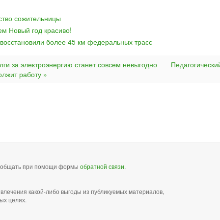
йство сожительницы
ем Новый год красиво!
 восстановили более 45 км федеральных трасс
олги за электроэнергию станет совсем невыгодно
Педагогически
олжит работу »
сообщать при помощи формы
обратной связи
.
звлечения какой-либо выгоды из публикуемых материалов,
ых целях.