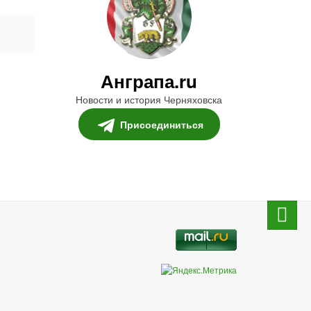
Анграпа.ru
Новости и история Черняховска
Присоединиться