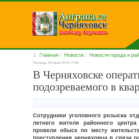
Главная
Новости
Новости города и ра
Пятница, 29 июля 2016 17:26
В Черняховске операт
подозреваемого в ква
Сотрудники уголовного розыска от
летнего жителя районного центр
провели обыск по месту жительст
преступления черняховца в связи р