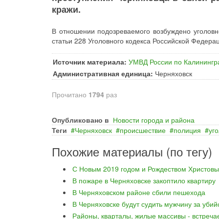
кражи.
В отношении подозреваемого возбуждено уголовн
статьи 228 Уголовного кодекса Российской Федера
Источник материала:
УМВД России по Калинингр
Административная единица:
Черняховск
Прочитано
1794
раз
Опубликовано в
Новости города и района
Теги
Черняховск
происшествие
полиция
уг
Похожие материалы (по тегу)
С Новым 2019 годом и Рождеством Христовы
В пожаре в Черняховске закоптило квартиру
В Черняховском районе сбили пешехода
В Черняховске будут судить мужчину за уби
Районы, кварталы, жилые массивы - встреча