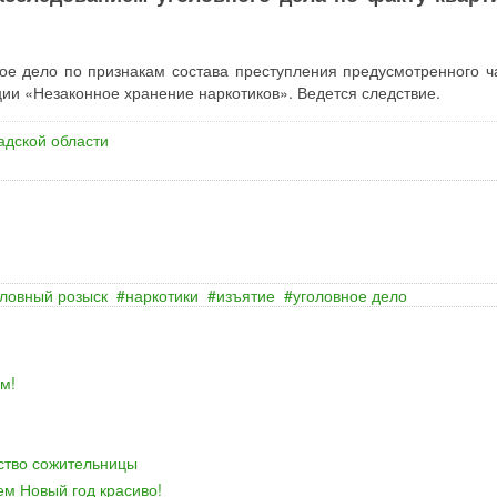
ое дело по признакам состава преступления предусмотренного ч
ции «Незаконное хранение наркотиков». Ведется следствие.
адской области
оловный розыск
наркотики
изъятие
уголовное дело
м!
йство сожительницы
ем Новый год красиво!