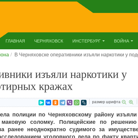
ГЛАВНАЯ
ЧЕРНЯХОВСК
ИНСТЕРБУРГ
ВОЙНА
йона
В Черняховске оперативники изъяли наркотики у по
ивники изъяли наркотики у
ртирных кражах
размер шрифта
дела полиции по Черняховскому району изъяли 
а маковую соломку. Полицейские по решению
ва ранее неоднократно судимого за имуществ
асследованием уголовного дела по факту кварт