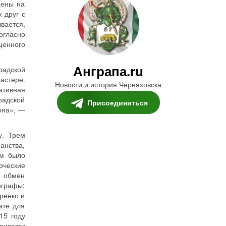
щены на
 друг с
вается,
огласно
щенного
Анграпа.ru
радской
астере.
Новости и история Черняховска
ативная
радской
Присоединиться
она», —
у. Трем
анства,
ам было
рческие
й обмен
ографы:
ренко и
ате для
15 году
ривезти