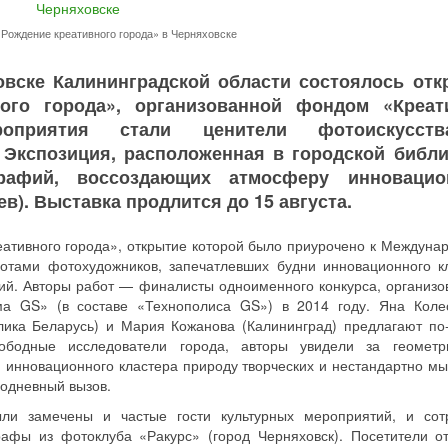
Рождение креативного города» в Черняховске
овске Калининградской области состоялось отк
ого города», организованной фондом «Креат
оприятия стали ценители фотоискусст
Экспозиция, расположенная в городской библи
рафий, воссоздающих атмосферу инновацио
ев). Выставка продлится до 15 августа.
ативного города», открытие которой было приурочено к Междуна
отами фотохудожников, запечатлевших будни инновационного к
ий. Авторы работ — финалисты одноименного конкурса, организо
а GS» (в составе «Технополиса GS») в 2014 году. Яна Коле
блика Беларусь) и Мария Кожанова (Калининград) предлагают по
вободные исследователи города, авторы увидели за геометр
 инновационного кластера природу творческих и нестандартно м
додневный вызов.
ли замечены и частые гости культурных мероприятий, и сот
афы из фотоклуба «Ракурс» (город Черняховск). Посетители о