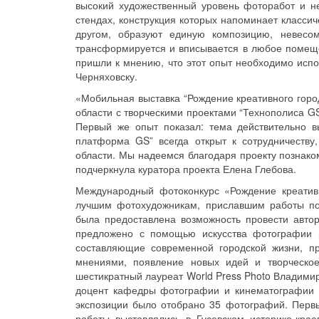
высокий художественный уровень фоторабот и 
стендах, конструкция которых напоминает классич
другом, образуют единую композицию, невесом
трансформируется и вписывается в любое помещен
пришли к мнению, что этот опыт необходимо испо
Черняховску.
«Мобильная выставка “Рождение креативного горо
области с творческими проектами “Технополиса G
Первый же опыт показал: тема действительно в
платформа GS” всегда открыт к сотрудничеству
области. Мы надеемся благодаря проекту познако
подчеркнула куратора проекта Елена Глебова.
Международный фотоконкурс «Рождение креатив
лучшим фотохудожникам, приславшим работы по 
была предоставлена возможность провести авт
предложено с помощью искусства фотографии р
составляющие современной городской жизни, п
мнениями, появление новых идей и творческое
шестикратный лауреат World Press Photo Владими
доцент кафедры фотографии и кинематографии 
экспозиции было отобрано 35 фотографий. Первы
работы выставлялись в Гусевском историко-кра