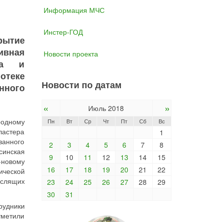
Информация МЧС
Инстер-ГОД
рытие
ивная
Новости проекта
ва и
отеке
Новости по датам
нного
«
»
Июль 2018
родному
Пн
Вт
Ср
Чт
Пт
Сб
Вс
ластера
1
ванного
2
3
4
5
6
7
8
синская
9
10
11
12
13
14
15
-новому
16
17
18
19
20
21
22
ической
ыслящих
23
24
25
26
27
28
29
30
31
рудники
тметили