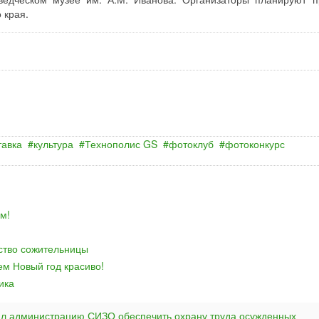
 края.
тавка
культура
Технополис GS
фотоклуб
фотоконкурс
м!
йство сожительницы
ем Новый год красиво!
ика
ал администрацию СИЗО обеспечить охрану труда осужденных