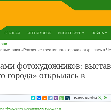
ГЛАВНАЯ
ЧЕРНЯХОВСК
ИНСТЕРБУРГ
ВОЙНА
йона
: выставка «Рождение креативного города» открылась в Ч
зами фотохудожников: выстав
о города» открылась в
размер шрифта