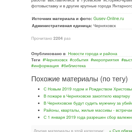
фотовыставку и в другие крупные города Янтарного
Источник материала и фото:
Gusev-Online.ru
Административная единица:
Черняховск
Прочитано
2204
раз
Опубликовано в
Новости города и района
Теги
Черняховск
события
мероприятия
выс
информация
библиотека
Похожие материалы (по тегу)
С Новым 2019 годом и Рождеством Христовы
В пожаре в Черняховске закоптило квартиру
В Черняховске будут судить мужчину за уби
Районы, кварталы, жилые массивы - встреча
С 1 января 2019 года разрешен сбор валежн
Другие материалы в этой категории:
« Суд обяз