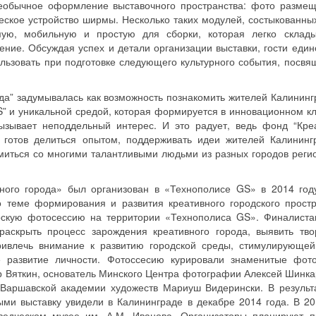
необычное оформление выставочного пространства: фото разме
еское устройство ширмы. Несколько таких модулей, состыкованных
ую, мобильную и простую для сборки, которая легко склады
ие. Обсуждая успех и детали организации выставки, гости един
льзовать при подготовке следующего культурного события, посвя
да” задумывалась как возможность познакомить жителей Калининг
S” и уникальной средой, которая формируется в инновационном кл
ызывает неподдельный интерес. И это радует, ведь фонд “Кре
, готов делиться опытом, поддерживать идеи жителей Калининг
миться со многими талантливыми людьми из разных городов реги
ного города» был организован в «Технополисе GS» в 2014 год
теме формирования и развития креативного городского простр
орскую фотосессию на территории «Технополиса GS». Финалист
аскрыть процесс зарождения креативного города, выявить тво
ривлечь внимание к развитию городской среды, стимулирующе
 развитие личности. Фотоссесию курировали знаменитые фот
р Вяткин, основатель Минского Центра фотографии Алексей Шинка
Варшавской академии художеств Мариуш Видерински. В результ
ми выставку увидели в Калининграде в декабре 2014 года. В 20
еведческом музее им. А.М. Иванова. Организаторы планируют п