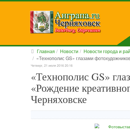
Главная
Новости
Новости города и ра
«Технополис GS» глазами фотохудожников
Четверг, 21 июля 2016 20:16
«Технополис GS» гла
«Рождение креативног
Черняховске