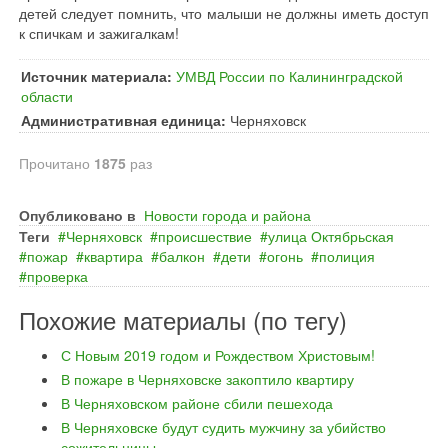
детей следует помнить, что малыши не должны иметь доступ
к спичкам и зажигалкам!
Источник материала:
УМВД России по Калининградской
области
Административная единица:
Черняховск
Прочитано
1875
раз
Опубликовано в
Новости города и района
Теги
Черняховск
происшествие
улица Октябрьская
пожар
квартира
балкон
дети
огонь
полиция
проверка
Похожие материалы (по тегу)
С Новым 2019 годом и Рождеством Христовым!
В пожаре в Черняховске закоптило квартиру
В Черняховском районе сбили пешехода
В Черняховске будут судить мужчину за убийство
сожительницы