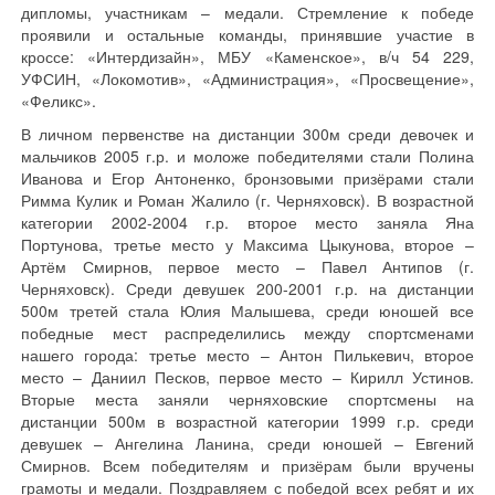
дипломы, участникам – медали. Стремление к победе
проявили и остальные команды, принявшие участие в
кроссе: «Интердизайн», МБУ «Каменское», в/ч 54 229,
УФСИН, «Локомотив», «Администрация», «Просвещение»,
«Феликс».
В личном первенстве на дистанции 300м среди девочек и
мальчиков 2005 г.р. и моложе победителями стали Полина
Иванова и Егор Антоненко, бронзовыми призёрами стали
Римма Кулик и Роман Жалило (г. Черняховск). В возрастной
категории 2002-2004 г.р. второе место заняла Яна
Портунова, третье место у Максима Цыкунова, второе –
Артём Смирнов, первое место – Павел Антипов (г.
Черняховск). Среди девушек 200-2001 г.р. на дистанции
500м третей стала Юлия Малышева, среди юношей все
победные мест распределились между спортсменами
нашего города: третье место – Антон Пилькевич, второе
место – Даниил Песков, первое место – Кирилл Устинов.
Вторые места заняли черняховские спортсмены на
дистанции 500м в возрастной категории 1999 г.р. среди
девушек – Ангелина Ланина, среди юношей – Евгений
Смирнов. Всем победителям и призёрам были вручены
грамоты и медали. Поздравляем с победой всех ребят и их