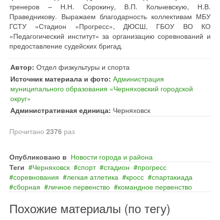
тренеров – Н.Н. Сорокину, В.П. Кольчевскую, Н.В.
Праведникову. Выражаем благодарность коллективам МБУ
ГСТУ «Стадион «Прогресс», ДЮСШ, ГБОУ ВО КО
«Педагогический институт» за организацию соревнований и
предоставление судейских бригад.
Автор:
Отдел физкультуры и спорта
Источник материала и фото:
Администрация
муниципального образования «Черняховский городской
округ»
Административная единица:
Черняховск
Прочитано
2376
раз
Опубликовано в
Новости города и района
Теги
Черняховск
спорт
стадион
прогресс
соревнования
легкая атлетика
кросс
спартакиада
сборная
личное первенство
командное первенство
Похожие материалы (по тегу)