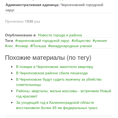
Административная единица:
Черняховский городской
округ
Прочитано
1530
раз
Опубликовано в
Новости города и района
Теги
черняховский городской округ
общество
учения
лес
пожар
Польша
международные учения
Похожие материалы (по тегу)
В пожаре в Черняховске закоптило квартиру
В Черняховском районе сбили пешехода
В Черняховске будут судить мужчину за убийство
сожительницы
Районы, кварталы, жилые массивы - встречаем Новый
год красиво!
За уходящий год в Калининградской области
восстановили более 45 км федеральных трасс