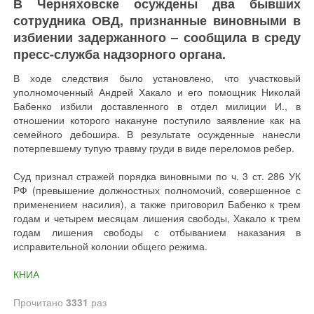
В Черняховске осуждены два бывших
сотрудника ОВД, признанные виновными в
избиении задержанного – сообщила в среду
пресс-служба надзорного органа.
В ходе следствия было установлено, что участковый
уполномоченный Андрей Хакало и его помощник Николай
Бабенко избили доставленного в отдел милиции И., в
отношении которого накануне поступило заявление как на
семейного дебошира. В результате осужденные нанесли
потерпевшему тупую травму груди в виде переломов ребер.
Суд признал стражей порядка виновными по ч. 3 ст. 286 УК
РФ (превышение должностных полномочий, совершенное с
применением насилия), а также приговорил Бабенко к трем
годам и четырем месяцам лишения свободы, Хакало к трем
годам лишения свободы с отбыванием наказания в
исправительной колонии общего режима.
КНИА
Прочитано
3331
раз