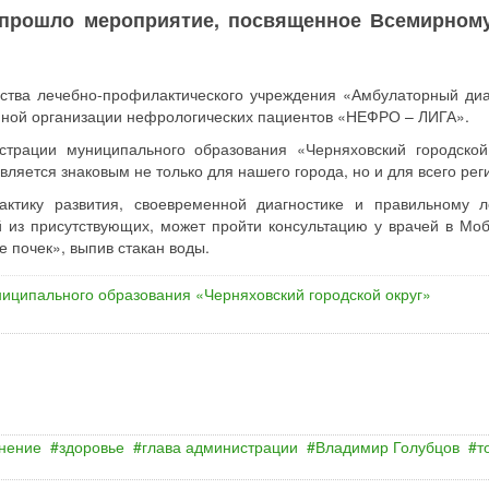
а» прошло мероприятие, посвященное Всемирном
дства лечебно-профилактического учреждения «Амбулаторный ди
нной организации нефрологических пациентов «НЕФРО – ЛИГА».
страции муниципального образования «Черняховский городской
вляется знаковым не только для нашего города, но и для всего рег
ктику развития, своевременной диагностике и правильному 
й из присутствующих, может пройти консультацию у врачей в Мо
 почек», выпив стакан воды.
иципального образования «Черняховский городской округ»
нение
здоровье
глава администрации
Владимир Голубцов
т