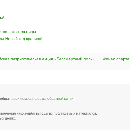
м!
йство сожительницы
ем Новый год красиво!
йская патриотическая акция «Бессмертный полк»
Финал спарта
сообщать при помощи формы
обратной связи
.
звлечения какой-либо выгоды из публикуемых материалов,
ых целях.