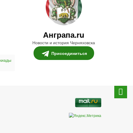
Анграпа.ru
Новости и история Черняховска
Присоединиться
киады