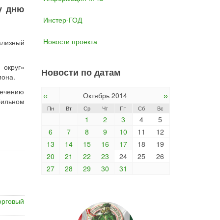
у дню
Инстер-ГОД
Новости проекта
ализный
 округ»
Новости по датам
иона.
лечению
«
»
Октябрь 2014
бильном
Пн
Вт
Ср
Чт
Пт
Сб
Вс
1
2
3
4
5
6
7
8
9
10
11
12
13
14
15
16
17
18
19
20
21
22
23
24
25
26
27
28
29
30
31
орговый