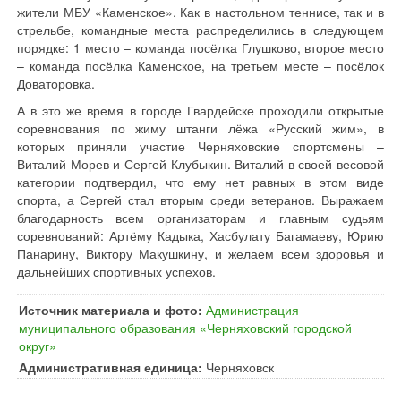
жители МБУ «Каменское». Как в настольном теннисе, так и в
стрельбе, командные места распределились в следующем
порядке: 1 место – команда посёлка Глушково, второе место
– команда посёлка Каменское, на третьем месте – посёлок
Доваторовка.
А в это же время в городе Гвардейске проходили открытые
соревнования по жиму штанги лёжа «Русский жим», в
которых приняли участие Черняховские спортсмены –
Виталий Морев и Сергей Клубыкин. Виталий в своей весовой
категории подтвердил, что ему нет равных в этом виде
спорта, а Сергей стал вторым среди ветеранов. Выражаем
благодарность всем организаторам и главным судьям
соревнований: Артёму Кадыка, Хасбулату Багамаеву, Юрию
Панарину, Виктору Макушкину, и желаем всем здоровья и
дальнейших спортивных успехов.
Источник материала и фото:
Администрация
муниципального образования «Черняховский городской
округ»
Административная единица:
Черняховск