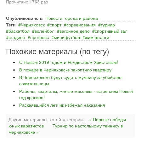
Прочитано
1763
раз
Опубликовано в
Новости города и района
Теги
Черняховск
спорт
соревнования
турнир
баскетбол
волейбол
вагонное депо
спортивный зал
стадион
прогресс
минифутбол
жим штанги
Похожие материалы (по тегу)
С Новым 2019 годом и Рождеством Христовым!
В пожаре в Черняховске закоптило квартиру
В Черняховске будут судить мужчину за убийство
сожительницы
Районы, кварталы, жилые массивы - встречаем Новый
год красиво!
Раскаявшийся летчик избежал наказания
Другие материалы в этой категории:
« Первые победы
юных каратистов
Турнир по настольному теннису в
Черняховске »