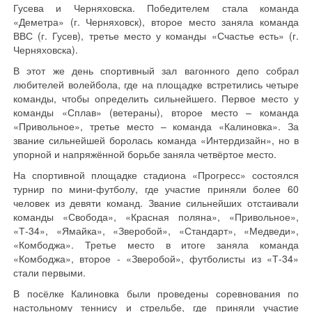
Гусева и Черняховска. Победителем стала команда
«Деметра» (г. Черняховск), второе место заняла команда
ВВС (г. Гусев), третье место у команды «Счастье есть» (г.
Черняховска).
В этот же день спортивный зал вагонного депо собрал
любителей волейбола, где на площадке встретились четыре
команды, чтобы определить сильнейшего. Первое место у
команды «Сплав» (ветераны), второе место – команда
«Привольное», третье место – команда «Калиновка». За
звание сильнейшей боролась команда «Интердизайн», но в
упорной и напряжённой борьбе заняла четвёртое место.
На спортивной площадке стадиона «Прогресс» состоялся
турнир по мини-футболу, где участие приняли более 60
человек из девяти команд. Звание сильнейших отстаивали
команды «Свобода», «Красная поляна», «Привольное»,
«Т-34», «Ямайка», «Зверобой», «Стандарт», «Медведи»,
«Комбоджа». Третье место в итоге заняла команда
«Комбоджа», второе - «Зверобой», футболисты из «Т-34»
стали первыми.
В посёлке Калиновка были проведены соревнования по
настольному теннису и стрельбе, где приняли участие