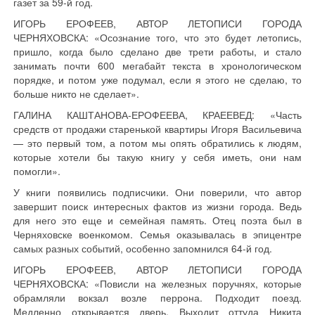
газет за 59-й год.
ИГОРЬ ЕРОФЕЕВ, АВТОР ЛЕТОПИСИ ГОРОДА
ЧЕРНЯХОВСКА: «Осознание того, что это будет летопись,
пришло, когда было сделано две трети работы, и стало
занимать почти 600 мегабайт текста в хронологическом
порядке, и потом уже подумал, если я этого не сделаю, то
больше никто не сделает».
ГАЛИНА КАШТАНОВА-ЕРОФЕЕВА, КРАЕЕВЕД: «Часть
средств от продажи старенькой квартиры Игоря Васильевича
— это первый том, а потом мы опять обратились к людям,
которые хотели бы такую книгу у себя иметь, они нам
помогли».
У книги появились подписчики. Они поверили, что автор
завершит поиск интересных фактов из жизни города. Ведь
для него это еще и семейная память. Отец поэта был в
Черняховске военкомом. Семья оказывалась в эпицентре
самых разных событий, особенно запомнился 64-й год.
ИГОРЬ ЕРОФЕЕВ, АВТОР ЛЕТОПИСИ ГОРОДА
ЧЕРНЯХОВСКА: «Повисли на железных поручнях, которые
обрамляли вокзал возле перрона. Подходит поезд.
Медленно открывается дверь. Выходит оттуда Никита