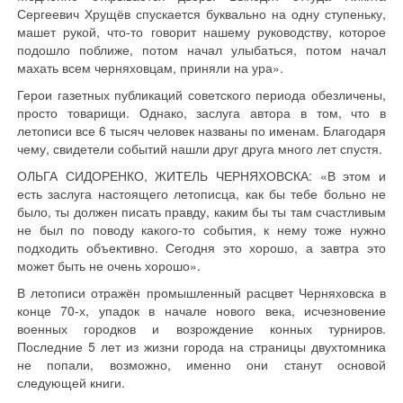
Сергеевич Хрущёв спускается буквально на одну ступеньку,
машет рукой, что-то говорит нашему руководству, которое
подошло поближе, потом начал улыбаться, потом начал
махать всем черняховцам, приняли на ура».
Герои газетных публикаций советского периода обезличены,
просто товарищи. Однако, заслуга автора в том, что в
летописи все 6 тысяч человек названы по именам. Благодаря
чему, свидетели событий нашли друг друга много лет спустя.
ОЛЬГА СИДОРЕНКО, ЖИТЕЛЬ ЧЕРНЯХОВСКА: «В этом и
есть заслуга настоящего летописца, как бы тебе больно не
было, ты должен писать правду, каким бы ты там счастливым
не был по поводу какого-то события, к нему тоже нужно
подходить объективно. Сегодня это хорошо, а завтра это
может быть не очень хорошо».
В летописи отражён промышленный расцвет Черняховска в
конце 70-х, упадок в начале нового века, исчезновение
военных городков и возрождение конных турниров.
Последние 5 лет из жизни города на страницы двухтомника
не попали, возможно, именно они станут основой
следующей книги.