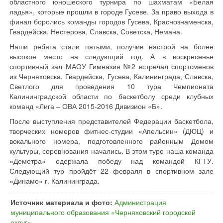
областного юношеского турнира по шахматам «Белая
ладья», которые прошли в городе Гусеве. За право выхода в
финал боролись команды городов Гусева, Краснознаменска,
Гвардейска, Нестерова, Славска, Советска, Немана.
Наши ребята стали пятыми, получив настрой на более
высокое место на следующий год. А в воскресенье
спортивный зал МАОУ Гимназия №2 встречал спортсменов
из Черняховска, Гвардейска, Гусева, Калининграда, Славска,
Светлого для проведения 10 тура Чемпионата
Калининградской области по баскетболу среди клубных
команд «Лига – ОВА 2015-2016 Дивизион «Б».
После выступления представителей Федерации баскетбола,
творческих номеров фитнес-студии «Апельсин» (ДЮЦ) и
вокального номера, подготовленного районным Домом
культуры, соревнования начались. В этом туре наша команда
«Деметра» одержала победу над командой КГТУ.
Следующий тур пройдёт 22 февраля в спортивном зале
«Динамо» г. Калининграда.
Источник материала и фото:
Администрация
муниципального образования «Черняховский городской
округ»