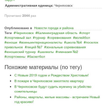
Административная единица:
Черняховск
Прочитано
2044
раз
Опубликовано в
Новости города и района
Теги
Черняховск
Калининградская область
спорт
спортивный зал
турнир
соревнования
волейбол
юноши
воиныинтернационалисты
школа №4
поселок
привольное
лицей №7
зональные соревнования
юношеский турнир
шахматы
гимназия №2
спортсмены
баскетбол
Похожие материалы (по тегу)
С Новым 2019 годом и Рождеством Христовым!
В пожаре в Черняховске закоптило квартиру
В Черняховске будут судить мужчину за убийство
сожительницы
Районы, кварталы, жилые массивы - встречаем Новый
год красиво!