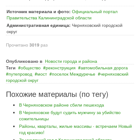
Источник материала и фото:
Официальный портал
Правительства Калининградской области
Административная единица:
Черняховский городской
округ
Прочитано
3019
раз
Опубликовано в
Новости города и района
Теги
общество
реконструкция
автомобильная дорога
путепровод
мост
поселок Междуречье
черняховский
городской округ
Похожие материалы (по тегу)
В Черняховском районе сбили пешехода
В Черняховске будут судить мужчину за убийство
сожительницы
Районы, кварталы, жилые массивы - встречаем Новый
год красиво!
За уходящий год в Калининградской области