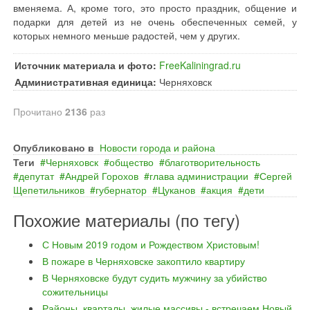
вменяема. А, кроме того, это просто праздник, общение и
подарки для детей из не очень обеспеченных семей, у
которых немного меньше радостей, чем у других.
Источник материала и фото:
FreeKaliningrad.ru
Административная единица:
Черняховск
Прочитано
2136
раз
Опубликовано в
Новости города и района
Теги
Черняховск
общество
благотворительность
депутат
Андрей Горохов
глава администрации
Сергей
Щепетильников
губернатор
Цуканов
акция
дети
Похожие материалы (по тегу)
С Новым 2019 годом и Рождеством Христовым!
В пожаре в Черняховске закоптило квартиру
В Черняховске будут судить мужчину за убийство
сожительницы
Районы, кварталы, жилые массивы - встречаем Новый