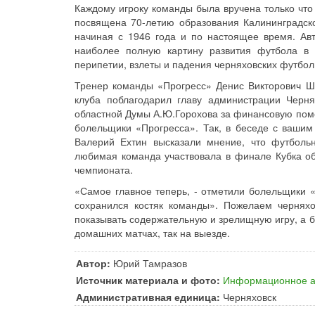
Каждому игроку команды была вручена только что
посвящена 70-летию образования Калининградско
начиная с 1946 года и по настоящее время. Ав
наиболее полную картину развития футбола в 
перипетии, взлеты и падения черняховских футбол
Тренер команды «Прогресс» Денис Викторович Ши
клуба поблагодарил главу администрации Черн
областной Думы А.Ю.Горохова за финансовую помо
болельщики «Прогресса». Так, в беседе с ваши
Валерий Ехтин высказали мнение, что футбол
любимая команда участвовала в финале Кубка об
чемпионата.
«Самое главное теперь, - отметили болельщики «
сохранился костяк команды». Пожелаем чернях
показывать содержательную и зрелищную игру, а б
домашних матчах, так на выезде.
Автор:
Юрий Тамразов
Источник материала и фото:
Информационное аг
Административная единица:
Черняховск