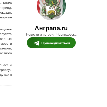
. Книга
период,
оказать
рнирные
Анграпа.ru
льщиков
епутата
Новости и история Черняховска
 верные
Присоединиться
емеев и
атчами,
астного
оцесс и
грессу»
у как в