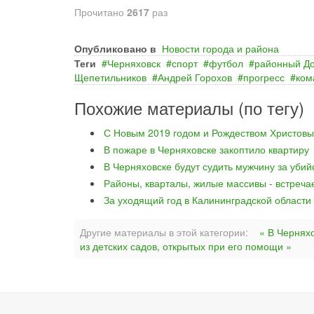
Прочитано
2617
раз
Опубликовано в
Новости города и района
Теги
Черняховск
спорт
футбол
районный До
Щепетильников
Андрей Горохов
прогресс
ком
Похожие материалы (по тегу)
С Новым 2019 годом и Рождеством Христовы
В пожаре в Черняховске закоптило квартиру
В Черняховске будут судить мужчину за уби
Районы, кварталы, жилые массивы - встреча
За уходящий год в Калининградской области
Другие материалы в этой категории:
« В Чернях
из детских садов, открытых при его помощи »