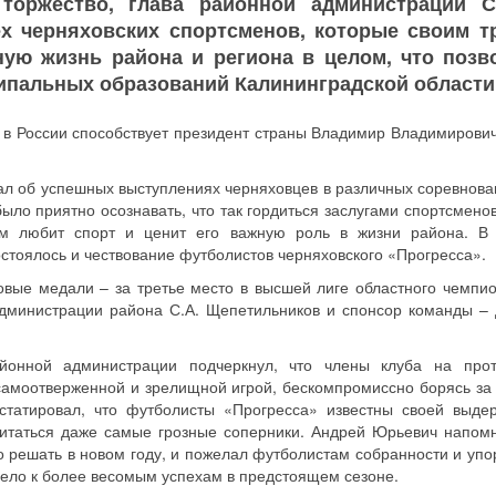
 торжество, глава районной администрации С
ех черняховских спортсменов, которые своим т
ную жизнь района и региона в целом, что позв
ипальных образований Калининградской области
а в России способствует президент страны Владимир Владимирович
л об успешных выступлениях черняховцев в различных соревнова
ыло приятно осознавать, что так гордиться заслугами спортсменов
ам любит спорт и ценит его важную роль в жизни района. В
стоялось и чествование футболистов черняховского «Прогресса».
вые медали – за третье место в высшей лиге областного чемпио
дминистрации района С.А. Щепетильников и спонсор команды – 
йонной администрации подчеркнул, что члены клуба на про
самоотверженной и зрелищной игрой, бескомпромиссно борясь за
статировал, что футболисты «Прогресса» известны своей выде
итаться даже самые грозные соперники. Андрей Юрьевич напомн
 решать в новом году, и пожелал футболистам собранности и упор
ивело к более весомым успехам в предстоящем сезоне.