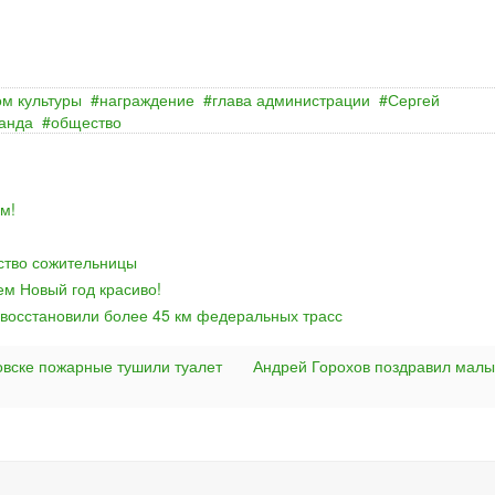
м культуры
награждение
глава администрации
Сергей
анда
общество
м!
йство сожительницы
ем Новый год красиво!
 восстановили более 45 км федеральных трасс
овске пожарные тушили туалет
Андрей Горохов поздравил мал