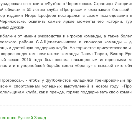
 увидевшая свет книга «Футбол в Черняховске. Страницы Истории»
й области и 55-летию клуба «Прогресс» и охватывает большой 
тор издания Игорь Ерофеев постарался в своем исследовании п
Черняховске, освятить самые яркие моменты его истории, ту
ьных дружин.
билкин от имени руководства и игроков команды, а также боле
яховского района С.А.Щепетильникова и спонсора команды – д
щь и достойную поддержку клуба. На торжестве присутствовали и
м корреспондентом почитатели команды Павел Тюрин, Виктор Ер
ьный сезон 2015 года был весьма насыщенным интересными м
ласти и в упорнейшей борьбе взяла «бронзу» в высшей лиге обл
Прогресса», - чтобы у футболистов наладился тренировочный пр
овским спортсменам успешных выступлений в новом году, «Про
олельщикам клуба, как и прежде, горячо поддерживать свою команд
ентство Русский Запад