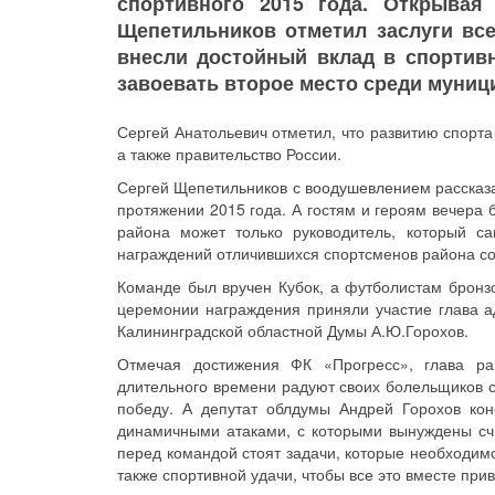
спортивного 2015 года. Открывая
Щепетильников отметил заслуги вс
внесли достойный вклад в спортив
завоевать второе место среди муниц
Сергей Анатольевич отметил, что развитию спорт
а также правительство России.
Сергей Щепетильников с воодушевлением рассказа
протяжении 2015 года. А гостям и героям вечера б
района может только руководитель, который с
награждений отличившихся спортсменов района со
Команде был вручен Кубок, а футболистам бронзо
церемонии награждения приняли участие глава а
Калининградской областной Думы А.Ю.Горохов.
Отмечая достижения ФК «Прогресс», глава ра
длительного времени радуют своих болельщиков 
победу. А депутат облдумы Андрей Горохов кон
динамичными атаками, с которыми вынуждены сч
перед командой стоят задачи, которые необходимо
также спортивной удачи, чтобы все это вместе пр