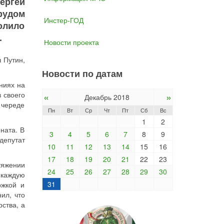
ергей
рудом
Инстер-ГОД
олило
.
Новости проекта
 Путин,
Новости по датам
ниях на
 своего
«
»
Декабрь 2018
 череде
Пн
Вт
Ср
Чт
Пт
Сб
Вс
1
2
ната. В
3
4
5
6
7
8
9
депутат
10
11
12
13
14
15
16
17
18
19
20
21
22
23
тяжении
24
25
26
27
28
29
30
 каждую
31
ржкой и
ил, что
ства, а