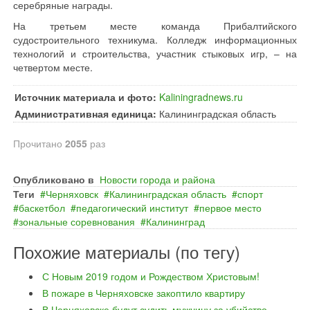
серебряные награды.
На третьем месте команда Прибалтийского
судостроительного техникума. Колледж информационных
технологий и строительства, участник стыковых игр, – на
четвертом месте.
Источник материала и фото:
Kaliningradnews.ru
Административная единица:
Калининградская область
Прочитано
2055
раз
Опубликовано в
Новости города и района
Теги
Черняховск
Калининградская область
спорт
баскетбол
педагогический институт
первое место
зональные соревнования
Калининград
Похожие материалы (по тегу)
С Новым 2019 годом и Рождеством Христовым!
В пожаре в Черняховске закоптило квартиру
В Черняховске будут судить мужчину за убийство