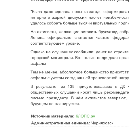
"Была даже сделана попытка загодя сформироват
интернете жаркой дискуссии насчет неизбежност
удалось собрать больше тысячи виртуальных подпис
Но активисты, желающие оставить брусчатку, собр
Ленина официально считается частью федера
соответствующем уровне.
Однако на слушаниях сообщили: денег на строите
городской магистрали. Вот только подрядная орган
асфальт.
Тем не менее, абсолютное большинство присутств
асфальт с учетом сегодняшней транспортной нагру
В результате, из 138 присутствовавших в ДК 
общественных слушаний носят лишь рекомендател
письмо президенту. В нём активистов заверяют,
будущем не планируется.
Источник материала:
КЛОПС.ру
Административная единица:
Черняховск