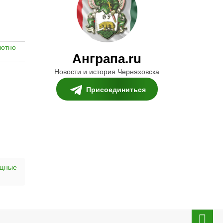
лотно
Анграпа.ru
Новости и история Черняховска
Присоединиться
щные