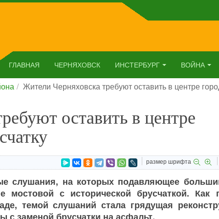
ГЛАВНАЯ
ЧЕРНЯХОВСК
ИНСТЕРБУРГ
ВОЙНА
йона
Жители Черняховска требуют оставить в центре горо
ребуют оставить в центре
счатку
размер шрифта
ые слушания, на которых подавляющее больши
е мостовой с исторической брусчаткой. Как 
аде, темой слушаний стала грядущая реконстр
 с заменой брусчатки на асфальт.