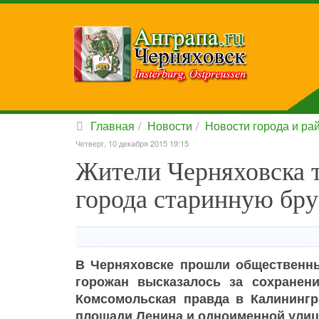
Главная
Новости
Новости города и ра
Четверг, 10 декабря 2015 19:15
Жители Черняховска т
города старинную бру
В Черняховске прошли общественн
горожан высказалось за сохранени
Комсомольская правда в Калинингр
площади Ленина и одноименной улицы