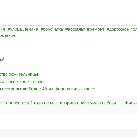
ния
улица Ленина
брусчатка
асфальт
ремонт
дорожное по
селение
м!
йство сожительницы
ем Новый год красиво!
 восстановили более 45 км федеральных трасс
з Черняховска 2 года не мог говорить после укуса собаки
Жили