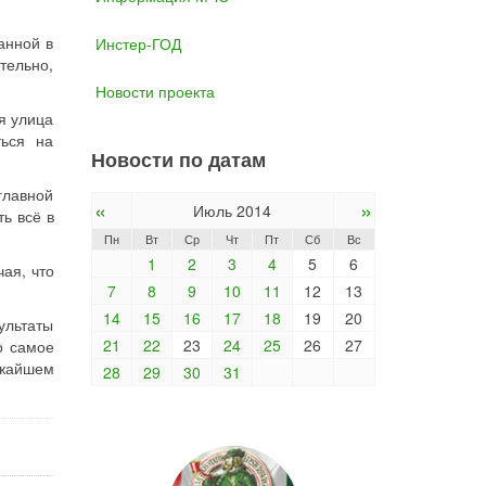
анной в
Инстер-ГОД
тельно,
Новости проекта
я улица
ться на
Новости по датам
главной
«
»
Июль 2014
ь всё в
Пн
Вт
Ср
Чт
Пт
Сб
Вс
1
2
3
4
5
6
ая, что
7
8
9
10
11
12
13
14
15
16
17
18
19
20
ультаты
21
22
23
24
25
26
27
о самое
ижайшем
28
29
30
31