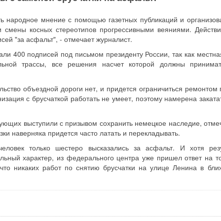
ь народное мнение с помощью газетных публикаций и организов
и смены косных стереотипов прогрессивными веяниями. Действи
ей "за асфальт", - отмечает журналист.
али 400 подписей под письмом президенту России, так как местна
льной трассы, все решения насчет которой должны принима
льство объездной дороги нет, и придется ограничиться ремонтом 
изация с брусчаткой работать не умеет, поэтому намерена закатат
ующих выступили с призывом сохранить немецкое наследие, отмеч
зки наверняка придется часто латать и перекладывать.
человек только шестеро высказались за асфальт. И хотя рез
ьный характер, из федерального центра уже пришел ответ на т
 что никаких работ по снятию брусчатки на улице Ленина в бл