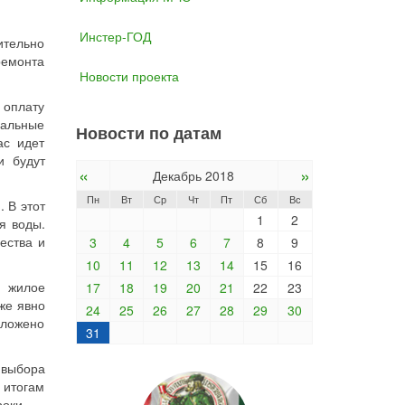
Инстер-ГОД
ительно
ремонта
Новости проекта
 оплату
нальные
Новости по датам
ас идет
и будут
«
»
Декабрь 2018
Пн
Вт
Ср
Чт
Пт
Сб
Вс
 В этот
1
2
я воды.
ества и
3
4
5
6
7
8
9
10
11
12
13
14
15
16
е жилое
17
18
19
20
21
22
23
же явно
24
25
26
27
28
29
30
дложено
31
 выбора
 итогам
оки.