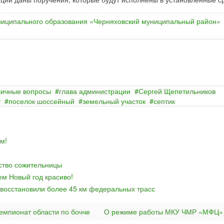
иципального образования «Черняховский муниципальный район»
личные вопросы
глава администрации
Сергей Щепетильников
т
поселок шоссейный
земельный участок
септик
м!
йство сожительницы
ем Новый год красиво!
 восстановили более 45 км федеральных трасс
емпионат области по бочче
О режиме работы МКУ ЧМР «МФЦ»