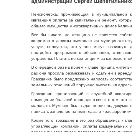
администрации Сергей Щепетильнико
Пенсионерка, проживающая в муниципальной кв
квитанция оплаты за капитальный ремонт, котор
общего имущества многоквартирных домов Калини
Все бы ничего, но женщина не является собств
капремонта должны выставляться муниципалитету
услуги, волнуется, что у нее могут возникнуть 
настройка программного обеспечения, отвечаю
устранены. Платить по квитанциям за капремонт ей
В очередной раз на прием к главе пришла жительн
раз она просила размежевать и сдать ей в аренду
Гражданке было предложено написать соответств
земельных отношений поручено выехать «в адрес» 
Гражданин проживающий в служебной квартире
помещение большей площади в связи с тем, что с
маловато. Мужчине был выдан перечень, документ
написать заявление на имя главы о «расширении»
Кроме того, граждане в это раз обращались к гл
управляющей компании, оплаты коммунальных у
приема руководителям подразделений администрац