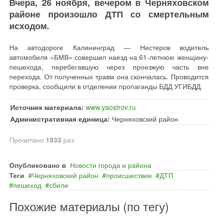
Вчера, 26 ноября, вечером в Черняховском
районе произошло ДТП со смертельным
исходом.
На автодороге Калининград ― Нестеров водитель
автомобиля «БМВ» совершил наезд на 61-летнюю женщину-
пешехода, перебегавшую через проезжую часть вне
перехода. От полученных травм она скончалась. Проводится
проверка, сообщили в отделении пропаганды БДД УГИБДД.
Источник материала:
www.yaostrov.ru
Административная единица:
Черняховский район
Прочитано
1933
раз
Опубликовано в
Новости города и района
Теги
Черняховский район
происшествие
ДТП
пешеход
сбили
Похожие материалы (по тегу)