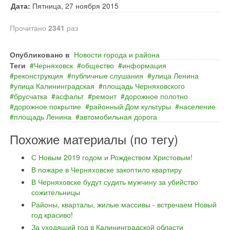
Дата:
Пятница, 27 ноября 2015
Прочитано
2341
раз
Опубликовано в
Новости города и района
Теги
Черняховск
общество
информация
реконструкция
публичные слушания
улица Ленина
улица Калининградская
площадь Черняховского
брусчатка
асфальт
ремонт
дорожное полотно
дорожное покрытие
районный Дом культуры
население
площадь Ленина
автомобильная дорога
Похожие материалы (по тегу)
С Новым 2019 годом и Рождеством Христовым!
В пожаре в Черняховске закоптило квартиру
В Черняховске будут судить мужчину за убийство
сожительницы
Районы, кварталы, жилые массивы - встречаем Новый
год красиво!
За уходящий год в Калининградской области