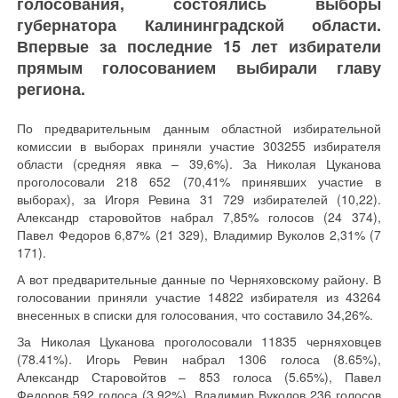
голосования, состоялись выборы
губернатора Калининградской области.
Впервые за последние 15 лет избиратели
прямым голосованием выбирали главу
региона.
По предварительным данным областной избирательной
комиссии в выборах приняли участие 303255 избирателя
области (средняя явка – 39,6%). За Николая Цуканова
проголосовали 218 652 (70,41% принявших участие в
выборах), за Игоря Ревина 31 729 избирателей (10,22).
Александр старовойтов набрал 7,85% голосов (24 374),
Павел Федоров 6,87% (21 329), Владимир Вуколов 2,31% (7
171).
А вот предварительные данные по Черняховскому району. В
голосовании приняли участие 14822 избирателя из 43264
внесенных в списки для голосования, что составило 34,26%.
За Николая Цуканова проголосовали 11835 черняховцев
(78.41%). Игорь Ревин набрал 1306 голоса (8.65%),
Александр Старовойтов – 853 голоса (5.65%), Павел
Федоров 592 голоса (3.92%), Владимир Вуколов 236 голосов