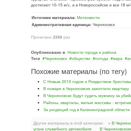
достигают 10-15 м/с, а в Новороссийске и все 18 м/
Источник материала:
Метеовести
Административная единица:
Черняховск
Прочитано
2268
раз
Опубликовано в
Новости города и района
Теги
Черняховск
общество
погода
жара
а
Похожие материалы (по тегу)
С Новым 2019 годом и Рождеством Христовы
В пожаре в Черняховске закоптило квартиру
В Черняховске будут судить мужчину за уби
Районы, кварталы, жилые массивы - встреча
За уходящий год в Калининградской области
Другие материалы в этой категории:
« В Чернях
угоне служебного автомобиля
В Черняховском