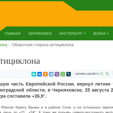
ГЛАВНАЯ
ЧЕРНЯХОВСК
ИНСТЕРБУРГ
ВОЙНА
йона
Оборотная сторона антициклона
нтициклона
размер шрифта
шую часть Европейской России, вернул летнее 
нградской области, в Черняховске, 25 августа 
ра составила +26,9°.
а Южном берегу Крыма и в районе Сочи, а на остальных черно
я лишь до +21…+24°. К тому же порывы северо-восточного ветр