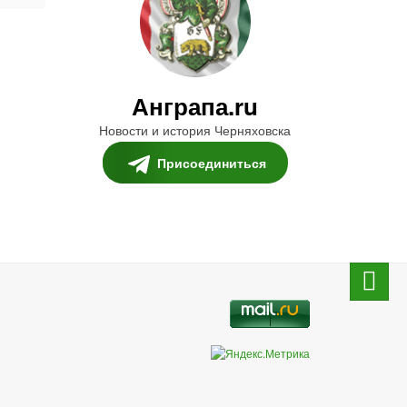
Анграпа.ru
Новости и история Черняховска
Присоединиться