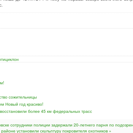
с.
нтициклон
м!
йство сожительницы
ем Новый год красиво!
 восстановили более 45 км федеральных трасс
овске сотрудники полиции задержали 20-летнего парня по подозре
 районе установили скульптуру покровителя охотников »