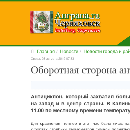
Главная
Новости
Новости города и ра
Среда, 26 августа 2015 07:33
Оборотная сторона а
Антициклон, который захватил боль
на запад и в центр страны. В Калини
11.00 по местному времени температу
Для сравнения, теплее в этот час было лишь н
курортах столбики термометров сумели поднятьс