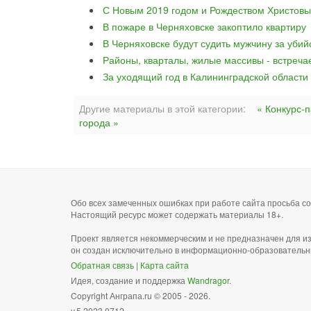
С Новым 2019 годом и Рождеством Христовы
В пожаре в Черняховске закоптило квартиру
В Черняховске будут судить мужчину за уби
Районы, кварталы, жилые массивы - встреча
За уходящий год в Калининградской области
Другие материалы в этой категории:
« Конкурс-
города »
Обо всех замеченных ошибках при работе сайта просьба 
Настоящий ресурс может содержать материалы 18+.
Проект является некоммерческим и не предназначен для и
он создан исключительно в информационно-образовательн
Обратная связь
|
Карта сайта
Идея, создание и поддержка
Wandragor
.
Copyright Анграпа.ru © 2005 - 2026.
v.5.2023.0712