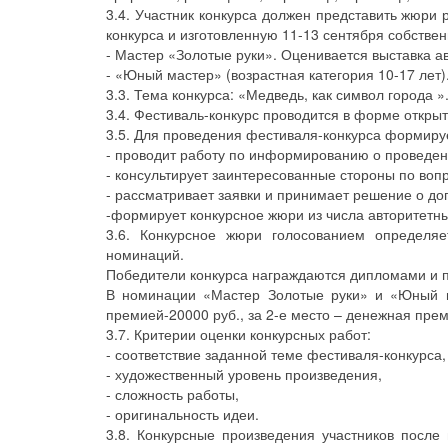
3.4. Участник конкурса должен представить жюри
конкурса и изготовленную 11-13 сентября собст
- Мастер «Золотые руки». Оценивается выставка ав
- «Юный мастер» (возрастная категория 10-17 лет
3.3. Тема конкурса: «Медведь, как символ города »
3.4. Фестиваль-конкурс проводится в форме откры
3.5. Для проведения фестиваля-конкурса формиру
- проводит работу по информированию о проведен
- консультирует заинтересованные стороны по воп
- рассматривает заявки и принимает решение о доп
-формирует конкурсное жюри из числа авторитетны
3.6. Конкурсное жюри голосованием определяе
номинаций.
Победители конкурса награждаются дипломами и п
В номинации «Мастер Золотые руки» и «Юный м
премией-20000 руб., за 2-е место – денежная преми
3.7. Критерии оценки конкурсных работ:
- соответствие заданной теме фестиваля-конкурса,
- художественный уровень произведения,
- сложность работы,
- оригинальность идеи.
3.8. Конкурсные произведения участников посл