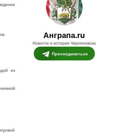
ведения
Анграпа.ru
ов.
Новости и история Черняховска
Присоединиться
ждой из
енежной
игровой