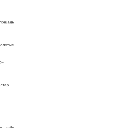
площадь
Золотые
р»
стер.
а, либо