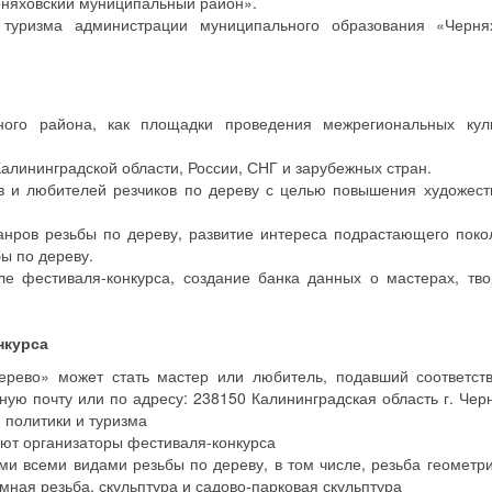
няховский муниципальный район».
 туризма администрации муниципального образования «Черня
ного района, как площадки проведения межрегиональных кул
Калининградской области, России, СНГ и зарубежных стран.
ов и любителей резчиков по дереву с целью повышения художест
нров резьбы по дереву, развитие интереса подрастающего поко
ы по дереву.
е фестиваля-конкурса, создание банка данных о мастерах, тво
нкурса
дерево» может стать мастер или любитель, подавший соответс
нную почту или по адресу: 238150 Калининградская область г. Чер
 политики и туризма
ают организаторы фестиваля-конкурса
ми всеми видами резьбы по дереву, в том числе, резьба геометри
ная резьба, скульптура и садово-парковая скульптура