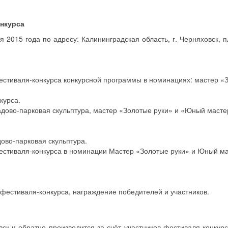
онкурса
я 2015 года по адресу: Калининградская область, г. Черняховск, 
 фестиваля-конкурса конкурсной программы в номинациях: мастер «
курса.
адово-парковая скульптура, мастер «Золотые руки» и «Юный масте
ово-парковая скульптура.
 фестиваля-конкурса в номинации Мастер «Золотые руки» и Юный ма
фестиваля-конкурса, награждение победителей и участников.
ск и обратно производится за счёт участников фестиваля-конкурс