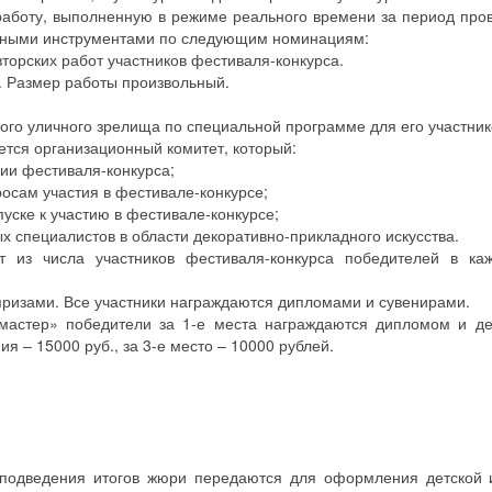
 работу, выполненную в режиме реального времени за период про
венными инструментами по следующим номинациям:
торских работ участников фестиваля-конкурса.
). Размер работы произвольный.
.
того уличного зрелища по специальной программе для его участник
ется организационный комитет, который:
ии фестиваля-конкурса;
росам участия в фестивале-конкурсе;
уске к участию в фестивале-конкурсе;
х специалистов в области декоративно-прикладного искусства.
т из числа участников фестиваля-конкурса победителей в ка
ризами. Все участники награждаются дипломами и сувенирами.
астер» победители за 1-е места награждаются дипломом и д
я – 15000 руб., за 3-е место – 10000 рублей.
е подведения итогов жюри передаются для оформления детской 