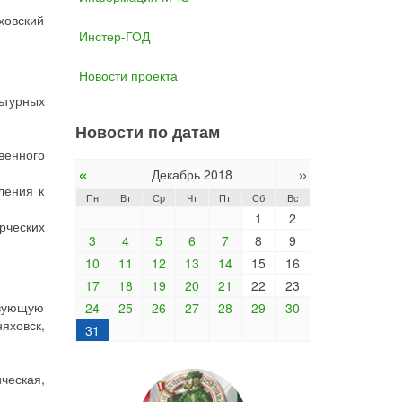
ховский
Инстер-ГОД
Новости проекта
ьтурных
Новости по датам
венного
«
»
Декабрь 2018
ления к
Пн
Вт
Ср
Чт
Пт
Сб
Вс
1
2
рческих
3
4
5
6
7
8
9
10
11
12
13
14
15
16
17
18
19
20
21
22
23
твующую
24
25
26
27
28
29
30
няховск,
31
ческая,