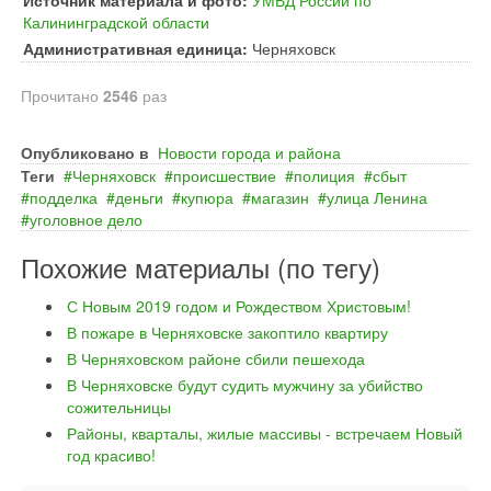
Источник материала и фото:
УМВД России по
Калининградской области
Административная единица:
Черняховск
Прочитано
2546
раз
Опубликовано в
Новости города и района
Теги
Черняховск
происшествие
полиция
сбыт
подделка
деньги
купюра
магазин
улица Ленина
уголовное дело
Похожие материалы (по тегу)
С Новым 2019 годом и Рождеством Христовым!
В пожаре в Черняховске закоптило квартиру
В Черняховском районе сбили пешехода
В Черняховске будут судить мужчину за убийство
сожительницы
Районы, кварталы, жилые массивы - встречаем Новый
год красиво!