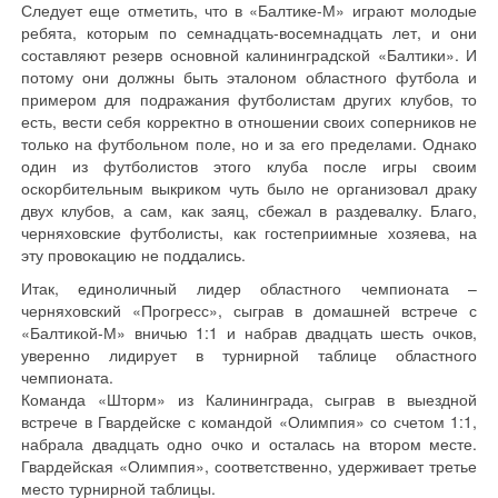
Следует еще отметить, что в «Балтике-М» играют молодые
ребята, которым по семнадцать-восемнадцать лет, и они
составляют резерв основной калининградской «Балтики». И
потому они должны быть эталоном областного футбола и
примером для подражания футболистам других клубов, то
есть, вести себя корректно в отношении своих соперников не
только на футбольном поле, но и за его пределами. Однако
один из футболистов этого клуба после игры своим
оскорбительным выкриком чуть было не организовал драку
двух клубов, а сам, как заяц, сбежал в раздевалку. Благо,
черняховские футболисты, как гостеприимные хозяева, на
эту провокацию не поддались.
Итак, единоличный лидер областного чемпионата –
черняховский «Прогресс», сыграв в домашней встрече с
«Балтикой-М» вничью 1:1 и набрав двадцать шесть очков,
уверенно лидирует в турнирной таблице областного
чемпионата.
Команда «Шторм» из Калининграда, сыграв в выездной
встрече в Гвардейске с командой «Олимпия» со счетом 1:1,
набрала двадцать одно очко и осталась на втором месте.
Гвардейская «Олимпия», соответственно, удерживает третье
место турнирной таблицы.