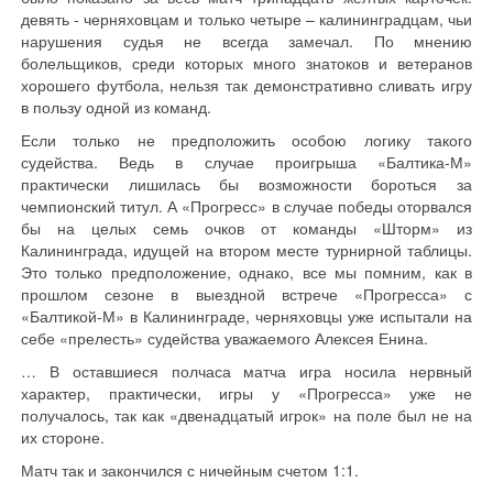
девять - черняховцам и только четыре – калининградцам, чьи
нарушения судья не всегда замечал. По мнению
болельщиков, среди которых много знатоков и ветеранов
хорошего футбола, нельзя так демонстративно сливать игру
в пользу одной из команд.
Если только не предположить особою логику такого
судейства. Ведь в случае проигрыша «Балтика-М»
практически лишилась бы возможности бороться за
чемпионский титул. А «Прогресс» в случае победы оторвался
бы на целых семь очков от команды «Шторм» из
Калининграда, идущей на втором месте турнирной таблицы.
Это только предположение, однако, все мы помним, как в
прошлом сезоне в выездной встрече «Прогресса» с
«Балтикой-М» в Калининграде, черняховцы уже испытали на
себе «прелесть» судейства уважаемого Алексея Енина.
… В оставшиеся полчаса матча игра носила нервный
характер, практически, игры у «Прогресса» уже не
получалось, так как «двенадцатый игрок» на поле был не на
их стороне.
Матч так и закончился с ничейным счетом 1:1.