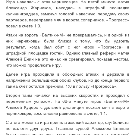
Игра началась с атак черняховцев. На пятой минуте матча
Александр Жарников, находясь в штрафной площадке
калининградцев, замкнул головой навесную передачу своих
партнеров, переправив мяч в ворота соперников. «Прогресс»
повел в счете 1:0.
Атаки на ворота «Балтики-М» не прекращались, и в одной из
них черняховцы были близки к тому, что бы удвоить
результат, когда был сбит с ног игрок «Прогресса» в
штрафной площадке гостей. Однако главный рефери матча
Алексей Енин на это никак не среагировал, показав жестом,
что можно продолжить игру.
Далее игра проходила в обоюдных атаках и держала в
напряжении болельщиков обоих клубов, но до конца первого
тайма счет остался прежним, 1:0 в пользу «Прогресса».
Второй тайм начался на высоких скоростях и проходил с
переменным успехом. На 62-й минуте игрок «Балтики-М»
Алексей Куцеро с дальней дистанции послал мяч в ворота
черняховцев, восстановив равновесие в счете, 1:1.
С этого момента игра приняла жесткий характер, футболисты
не жалели друг друга. Главным судьей Алексеем Ениным
было показано за весь матч тринадцать желтых карточек: