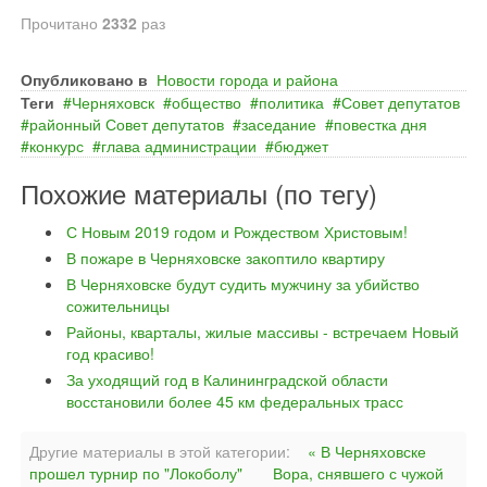
Прочитано
2332
раз
Опубликовано в
Новости города и района
Теги
Черняховск
общество
политика
Совет депутатов
районный Совет депутатов
заседание
повестка дня
конкурс
глава администрации
бюджет
Похожие материалы (по тегу)
С Новым 2019 годом и Рождеством Христовым!
В пожаре в Черняховске закоптило квартиру
В Черняховске будут судить мужчину за убийство
сожительницы
Районы, кварталы, жилые массивы - встречаем Новый
год красиво!
За уходящий год в Калининградской области
восстановили более 45 км федеральных трасс
Другие материалы в этой категории:
« В Черняховске
прошел турнир по "Локоболу"
Вора, снявшего с чужой